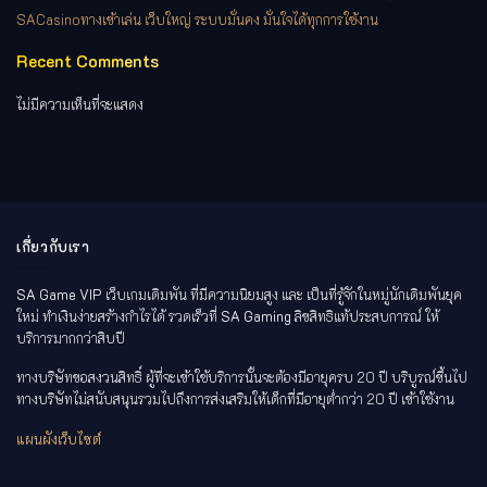
SACasinoทางเข้าเล่น เว็บใหญ่ ระบบมั่นคง มั่นใจได้ทุกการใช้งาน
Recent Comments
ไม่มีความเห็นที่จะแสดง
เกี่ยวกับเรา
SA Game VIP
เว็บเกมเดิมพัน ที่มีความนิยมสูง และ เป็นที่รู้จักในหมู่นักเดิมพันยุค
ใหม่ ทำเงินง่ายสร้างกำไรได้ รวดเร็วที่
SA Gaming
ลิขสิทธิแท้ประสบการณ์ ให้
บริการมากกว่าสิบปี
ทางบริษัทขอสงวนสิทธิ์ ผู้ที่จะเข้าใช้บริการนั้นจะต้องมีอายุครบ 20 ปี บริบูรณ์ขึ้นไป
ทางบริษัทไม่สนับสนุนรวมไปถึงการส่งเสริมให้เด็กที่มีอายุต่ำกว่า 20 ปี เข้าใช้งาน
แผนผังเว็บไซต์