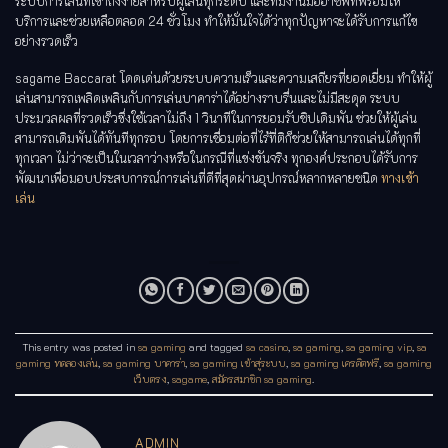
ระบบการเล่นที่เข้าถึงง่ายสำหรับผู้เล่นทุกระดับ และทีมงานมืออาชีพที่พร้อมให้
บริการและช่วยเหลือตลอด 24 ชั่วโมง ทำให้มั่นใจได้ว่าทุกปัญหาจะได้รับการแก้ไข
อย่างรวดเร็ว
sagame Baccarat โดดเด่นด้วยระบบความเร็วและความเสถียรที่ยอดเยี่ยม ทำให้ผู้
เล่นสามารถเพลิดเพลินกับการเล่นบาคาร่าได้อย่างราบรื่นและไม่มีสะดุด ระบบ
ประมวลผลที่รวดเร็วซึ่งใช้เวลาไม่ถึง 1 วินาทีในการยอมรับชิปเดิมพัน ช่วยให้ผู้เล่น
สามารถเดิมพันได้ทันทีทุกรอบ โดยการเชื่อมต่อที่ไร้ที่ติก็ช่วยให้สามารถเล่นได้ทุกที่
ทุกเวลา ไม่ว่าจะเป็นในเวลาว่างหรือในกรณีที่แข่งขันจริง ทุกองค์ประกอบได้รับการ
พัฒนาเพื่อมอบประสบการณ์การเล่นที่ดีที่สุดผ่านอุปกรณ์หลากหลายชนิด
ทางเข้า
เล่น
This entry was posted in
sa gaming
and tagged
sa casino
,
sa gaming
,
sa gaming vip
,
sa
gaming ทดลองเล่น
,
sa gaming บาคาร่า
,
sa gaming เข้าสู่ระบบ
,
sa gaming เครดิตฟรี
,
sa gaming
เว็บตรง
,
sagame
,
สมัครสมาชิก sa gaming
.
ADMIN