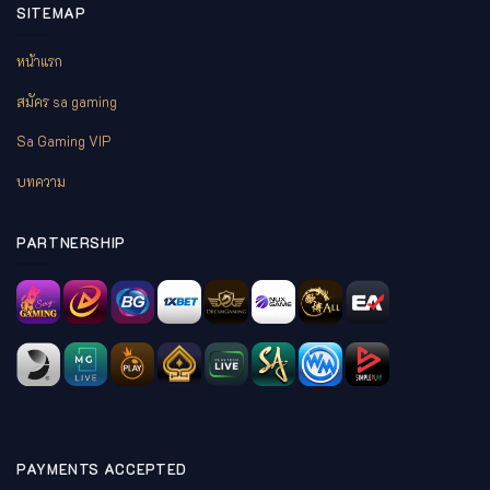
SITEMAP
หน้าแรก
สมัคร sa gaming
Sa Gaming VIP
บทความ
PARTNERSHIP
PAYMENTS ACCEPTED