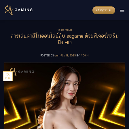
Skip
to
เข้าสู่ระบบ
content
SA GAMING
การเล่นคาสิโนออนไลน์กับ sagame ด้วยฟีเจอร์สตรีม
มิ่ง HD
POSTED ON
กุมภาพันธ์ 13, 2025
BY
ADMIN
13
ก.พ.