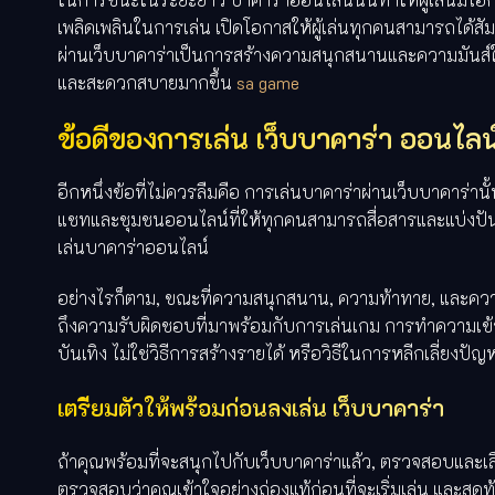
เพลิดเพลินในการเล่น เปิดโอกาสให้ผู้เล่นทุกคนสามารถได้
ผ่านเว็บบาคาร่าเป็นการสร้างความสนุกสนานและความมันส์ในชี
และสะดวกสบายมากขึ้น
sa game
ข้อดีของการเล่น เว็บบาคาร่า ออนไลน
อีกหนึ่งข้อที่ไม่ควรลืมคือ การเล่นบาคาร่าผ่านเว็บบาคาร่านั
แชทและชุมชนออนไลน์ที่ให้ทุกคนสามารถสื่อสารและแบ่งปัน
เล่นบาคาร่าออนไลน์
อย่างไรก็ตาม, ขณะที่ความสนุกสนาน, ความท้าทาย, และควา
ถึงความรับผิดชอบที่มาพร้อมกับการเล่นเกม การทำความเข้า
บันเทิง ไม่ใช่วิธีการสร้างรายได้ หรือวิธีในการหลีกเลี่ยงปัญ
เตรียมตัวให้พร้อมก่อนลงเล่น เว็บบาคาร่า
ถ้าคุณพร้อมที่จะสนุกไปกับเว็บบาคาร่าแล้ว, ตรวจสอบและเลื
ตรวจสอบว่าคุณเข้าใจอย่างถ่องแท้ก่อนที่จะเริ่มเล่น และสุ