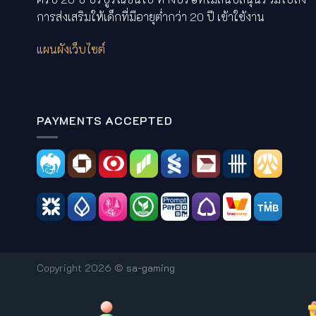
การส่งเสริมให้เด็กที่มีอายุต่ำกว่า 20 ปี เข้าใช้งาน
แผนผังเว็บไซต์
PAYMENTS ACCEPTED
Copyright 2026 ©
sa-gaming