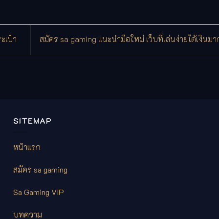
ะเป๋า
สมัคร sa gaming แนะนำมือใหม่ เว็บที่เล่นง่ายได้เงินมาก
SITEMAP
หน้าแรก
สมัคร sa gaming
Sa Gaming VIP
บทความ