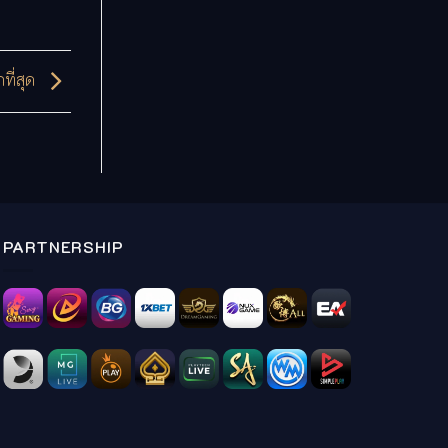
ที่สุด
PARTNERSHIP