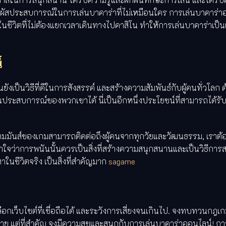
สัมผัสประสบการณ์ในการเล่นบาคาร่าที่ไม่เหมือนใคร การเล่นบาคาร่า
วิตที่ไม่ต้องแยกเวลาเดินทางไปคาสิโน ทำให้การเล่นบาคาร่าเป็นเรื
์
้นยังเป็นวิธีที่ดีในการสังสรรค์ และสร้างความสัมพันธ์กับผู้คนทั่วโลก
ประสบการณ์ของพวกเขาได้ นี่เป็นอีกหนึ่งประโยชน์ที่สามารถได้ร
มมันส์ของเกมสามารถติดต่อถึงผู้คนจากทุกวัยและวัฒนธรรม, เราต
ใจว่าการพนันนั้นควรเป็นสิ่งที่สร้างความสนุกสนานและเป็นวิธีการ
หาในชีวิตจริง เป็นสิ่งที่สำคัญมาก
sagame
อกเว็บไซต์ที่เชื่อถือได้ และระวังการเสี่ยงจนเกินไป. จงทบทวนกฎเ
ดท้าย แต่ที่สำคัญ จงมีความสุขและสนุกกับการเล่นบาคาร่าออนไลน์! 