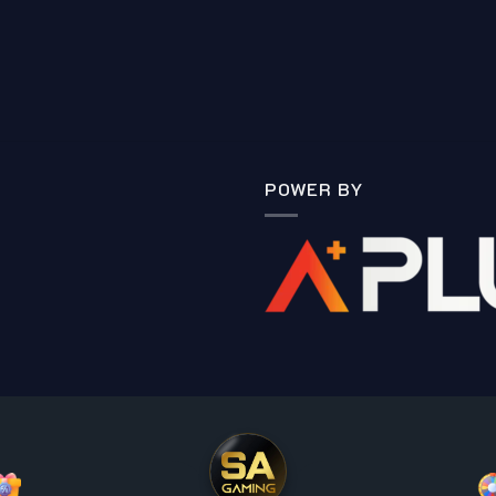
POWER BY