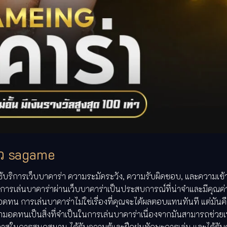
าว sagame
้บริการเว็บบาคาร่า ความระมัดระวัง, ความรับผิดชอบ, และความเข
ำให้การเล่นบาคาร่าผ่านเว็บบาคาร่าเป็นประสบการณ์ที่น่าจำและมีคุณค่า
ดทน การเล่นบาคาร่าไม่ใช่เรื่องที่คุณจะได้ผลตอบแทนทันที แต่มัน
ามอดทนเป็นสิ่งที่จำเป็นในการเล่นบาคาร่าเนื่องจากมันสามารถช่วยเ
กาสในการสนุกสนาน ได้รับความรู้และฝึกฝนทักษะการเล่น และได้รั