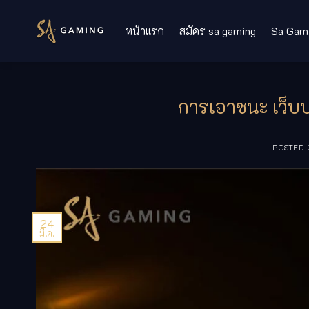
Skip
to
หน้าแรก
สมัคร sa gaming
Sa Gam
content
การเอาชนะ เว็บ
POSTED
24
มี.ค.