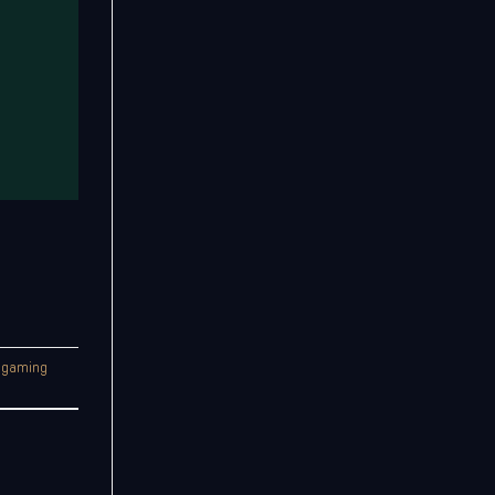
 gaming