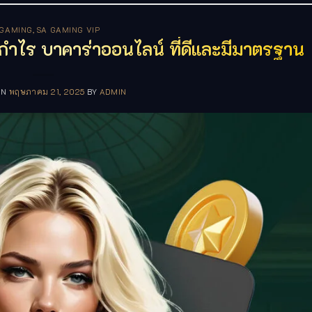
 GAMING
,
SA GAMING VIP
ำไร บาคาร่าออนไลน์ ที่ดีและมีมาตรฐาน
ON
พฤษภาคม 21, 2025
BY
ADMIN