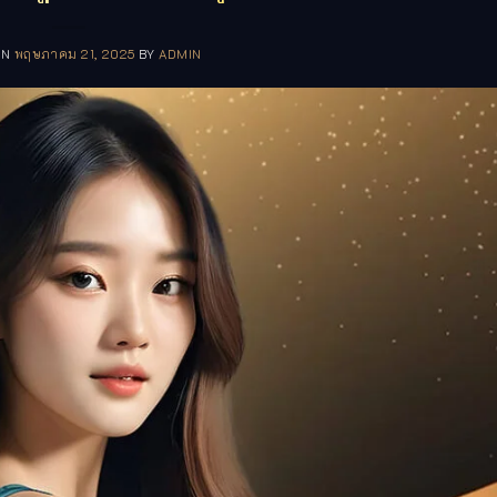
ON
พฤษภาคม 21, 2025
BY
ADMIN