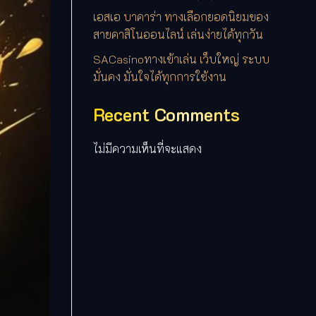
เอสเอ บาคาร่า ทางเลือกยอดนิยมของ
สายคาสิโนออนไลน์ เล่นง่ายได้ทุกวัน
SACasinoทางเข้าเล่น เว็บใหญ่ ระบบ
มั่นคง มั่นใจได้ทุกการใช้งาน
Recent Comments
ไม่มีความเห็นที่จะแสดง