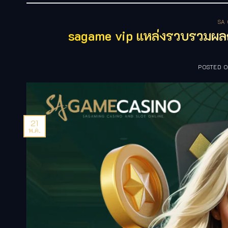
SA
sagame vip แหล่งรวบรวมผลก
POSTED 
21
พ.ค.