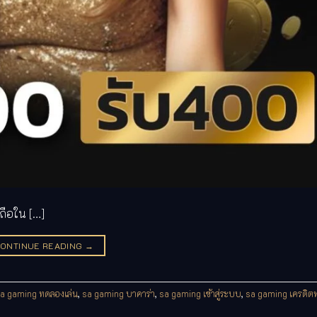
ถือใน […]
ONTINUE READING
→
a gaming ทดลองเล่น
,
sa gaming บาคาร่า
,
sa gaming เข้าสู่ระบบ
,
sa gaming เครดิตฟ