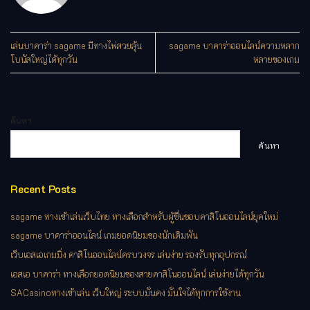
เล่นบาคาร่า sagame มีทางไพ่สวยลุ้น
sagame บาคาร่าออนไลน์ความหลาก
โบนัสใหญ่ได้ทุกวัน
หลายของเกม
ค้นหา
ค้นหา
Recent Posts
sagame ทางเข้าเล่นเว็บไทย ทางเลือกสำหรับผู้ชื่นชอบคาสิโนออนไลน์ยุคใหม่
sagame บาคาร่าออนไลน์ เกมยอดนิยมของนักเดิมพัน
เว็บเอสเอเกมมิ่ง คาสิโนออนไลน์ครบวงจร เล่นง่าย รองรับทุกอุปกรณ์
เอสเอ บาคาร่า ทางเลือกยอดนิยมของสายคาสิโนออนไลน์ เล่นง่ายได้ทุกวัน
SACasinoทางเข้าเล่น เว็บใหญ่ ระบบมั่นคง มั่นใจได้ทุกการใช้งาน