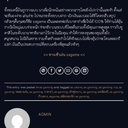
ทั้งหมดนี้มันถูกวางแบบ มาเพื่อนักพนันอย่างพวกเราๆโดยยิ่งไปกว่านั้นเลยจ้า ตั้งแต่
จอที่มองง่าย เล่นง่าย ไปจนกระทั่งระบบฝาก-เบิกเงินแบบออโต้ที่โคตรเร็ว สรุป
กล้วยๆสั้นๆเลยก็คือ sagame เป็นแพลตฟอร์มบาคาร่าเชื่อใจได้ 100% ให้ท่านได้ลุ้น
รางวัลใหญ่แบบจ่ายหนัก จ่ายจริง บนระบบที่ไหลลื่นรวมทั้งมีคุณภาพสูงสุด ราวกับชู
คาสิโนระดับนานาชาติมาเอาไว้ภายในมือคุณ ทำให้การลงทุนของคุณทั้งยัง
สนุกสนาน ไม่มีอันตราย รวมทั้งสร้างผลกำไรได้จริงแบบไม่ต้องลุ้นว่าจะโดนหลอกรึ
เปล่า มันเป็นประสบการณ์ที่ครบเครื่องที่สุดแล้วจริงๆ
>> ทางเข้าเล่น sagame <<
This entry was posted in
sa gaming
and tagged
sa casino
,
sa gaming
,
sa gaming vip
,
sa
gaming ทดลองเล่น
,
sa gaming บาคาร่า
,
sa gaming เข้าสู่ระบบ
,
sa gaming เครดิตฟรี
,
sa gaming
เว็บตรง
,
sagame
,
สมัครสมาชิก sa gaming
.
ADMIN