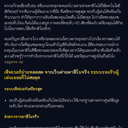
ความกังวลเรื่องเว็บล่ม หรือเกมกระตุกจะหมดไป เพราะค่ายคาสิโนได้ใช้เทคโนโลยี
เซิร์ฟเวอร์ จากทีมงานผู้พัฒนามากฝีมือ ที่เสถียรภาพสูงสุด รองรับผู้เล่นได้พร้อมกัน
จำนวนมาก ทำให้ทุกการวางเดิมพันของคุณไหลลื่น ไม่มีสะดุด ไม่ว่าเน็ตของคุณจะ
แรงระดับไหน ก็เล่นได้แบบสมูท ภาพคมชัดระดับ HD เสียงชัดแจ๋ว เหมือนคุณได้ย้าย
ไปนั่งเกาะขอบโต๊ะที่คาสิโนจริงๆ
หมดปัญหาเรื่องการโกง หรือกลหลอกลวงใดๆ เพราะทุกอย่างโปร่งใส ตรวจสอบได้
จริง เงินรางวัลที่คุณชนะจะถูกโอนเข้าบัญชีทันทีหลังจบเกม นี่คือประสบการณ์การ
ลงทุนในเกมคาสิโนที่ซื่อตรงและปลอดภัยที่สุด อยากให้คุณลองเข้ามาสัมผัสด้วยตัว
เอง แล้วจะรู้ว่าการทำเงินจากเกมคาสิโนที่ไว้ใจได้ และมีคุณภาพสูงมันเป็นยังไง
sagame vip
เซิฟเวอร์ถ่ายทอดสด จากเว็บค่ายคาสิโนจริง ระบบรองรับผู้
เล่นเยอะก็ไม่สะดุด
ระบบเซิฟเวอร์เสถียรสุด
รองรับผู้เล่นหลักหมื่นพร้อมกันโดยไม่มีหน่วง ใช้มาตรฐานสากลจากศูนย์ข้อมูล
ระดับโลก ช่วงเวลาเร่งด่วนก็ไม่ตกหล่น
ส่งตรงจากคาสิโนจริง
ทุกห้องเกมถ่ายทอดสดมาจากสตูดิโอคุณภาพ เห็นโต๊ะไพ่ เห็นดีลเลอร์ทุกขยับ ไม่