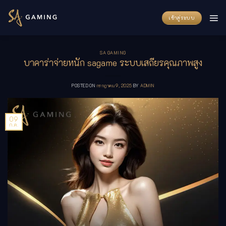
Skip
to
เข้าสู่ระบบ
content
SA GAMING
บาคาร่าจ่ายหนัก sagame ระบบเสถียรคุณภาพสูง
POSTED ON
กรกฎาคม 9, 2025
BY
ADMIN
09
ก.ค.