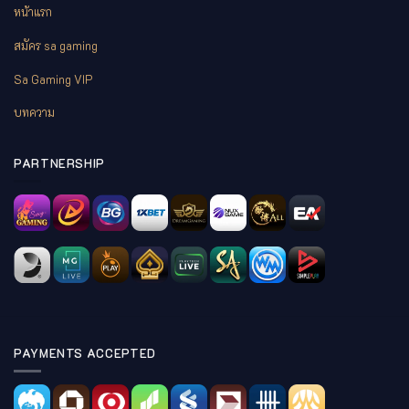
หน้าแรก
สมัคร sa gaming
Sa Gaming VIP
บทความ
PARTNERSHIP
PAYMENTS ACCEPTED