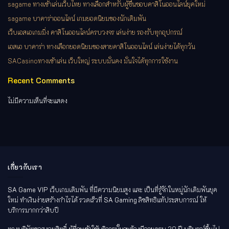
sagame ทางเข้าเล่นเว็บไทย ทางเลือกสำหรับผู้ชื่นชอบคาสิโนออนไลน์ยุคใหม่
sagame บาคาร่าออนไลน์ เกมยอดนิยมของนักเดิมพัน
เว็บเอสเอเกมมิ่ง คาสิโนออนไลน์ครบวงจร เล่นง่าย รองรับทุกอุปกรณ์
เอสเอ บาคาร่า ทางเลือกยอดนิยมของสายคาสิโนออนไลน์ เล่นง่ายได้ทุกวัน
SACasinoทางเข้าเล่น เว็บใหญ่ ระบบมั่นคง มั่นใจได้ทุกการใช้งาน
Recent Comments
ไม่มีความเห็นที่จะแสดง
เกี่ยวกับเรา
SA Game VIP
เว็บเกมเดิมพัน ที่มีความนิยมสูง และ เป็นที่รู้จักในหมู่นักเดิมพันยุค
ใหม่ ทำเงินง่ายสร้างกำไรได้ รวดเร็วที่
SA Gaming
ลิขสิทธิแท้ประสบการณ์ ให้
บริการมากกว่าสิบปี
ทางบริษัทขอสงวนสิทธิ์ ผู้ที่จะเข้าใช้บริการนั้นจะต้องมีอายุครบ 20 ปี บริบูรณ์ขึ้นไป