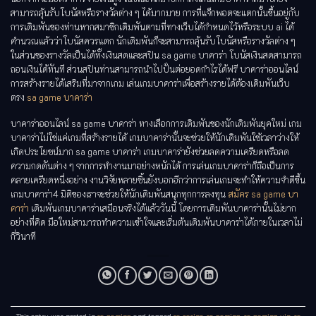
สามารถลุ้นรับโบนัสหรือรางวัลต่าง ๆ ได้มากมาย การที่แจ็กพอตจะแตกนั้นขึ้นอยู่กับ
การเดิมพันของท่านหากสมาชิกเดิมพันตามที่ทางเว็บได้กำหนดไว้หรือระบบ ai ได้
คำนวณแล้วว่าโบนัสควรแตก นักเดิมพันก็จะสามารถลุ้นรับโบนัสหรือรางวัลต่าง ๆ
ในส่วนของรางวัลเป็นได้ทั้งเงินสดและสปิน sa game บาคาร่า โบนัสเงินสดสามารถ
ถอนเงินได้ทันที ส่วนสปินท่านสามารถนำไปปั่นต่อยอดกำไรได้ฟรี บาคาร่าออนไลน์
การสร้างรายได้เสริมที่มาจากเกม เล่นเกมบาคาร่าเพื่อสร้างรายได้ต้องเดิมพันเว็บ
ตรง
sa game บาคาร่า
บาคาร่าออนไลน์ sa game บาคาร่า ทางเลือกการเดิมพันของนักเดิมพันยุคใหม่ เกม
บาคาร่าไม่ใช่แค่เกมที่สร้างรายได้ เกมบาคาร่านั้นจะช่วยให้นักเดิมพันใช้เวลาว่างให้
เกิดประโยชน์มาก sa game บาคาร่า เกมบาคาร่ายังช่วยลดความเครียดหรือลด
ความกดดันต่าง ๆ จากการทำงานมาอย่างหนักได้ การเล่นเกมบาคาร่าก็ถือเป็นการ
คลายเครียดหนึ่งอย่าง งานวิจัยหลายชิ้นยังบอกอีกว่าการเล่นเกมจะทำให้ความจำดีขึ้น
เกมบาคาร่า4 มิติของเราจะช่วยให้นักเดิมพันสนุกทุกการลงทุน
สมัคร sa game บา
คาร่า
เดิมพันเกมบาคาร่าเสมือนจริงได้แล้ววันนี้ โดยการเดิมพันบาคาร่านั้นไม่ยาก
อย่างที่คิด มือใหม่สามารถทำความเข้าใจและเริ่มต้นเดิมพันบาคาร่าได้ภายในเวลาไม่
กี่วินาที
This entry was posted in
sa gaming
and tagged
sa casino
,
sa gaming
,
sa gaming vip
,
sa