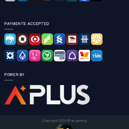
PAYMENTS ACCEPTED
POWER BY
Copyright 2026 ©
sa-gaming