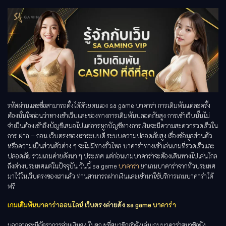
รหัสผ่านและชื่อสามารถตั้งได้ด้วยตนเอง sa game บาคาร่า การเดิมพันแต่ละครั้ง
ต้องมั่นใจก่อนว่าทางเข้าเว็บและช่องทางการเดิมพันปลอดภัยสูง การเข้าเว็บนั้นไม่
จำเป็นต้องเข้าถึงบัญชีเสมอไปแต่การผูกบัญชีทางการเงินจะมีความสะดวกรวดเร็วใน
การ ฝาก – ถอน เว็บตรงของเราระบบดี ระบบความปลอดภัยสูง เรื่องข้อมูลส่วนตัว
หรือความเป็นส่วนตัวต่าง ๆ จะไม่มีทางรั่วไหล บาคาร่าทางเข้าเล่นเกมที่รวดเร็วและ
ปลอดภัย รวมเกมค่ายดังนา ๆ ประเทศ แต่ก่อนเกมบาคาร่าจะต้องเดินทางไปเล่นไกล
ถึงต่างประเทศแต่ในปัจจุบัน วันนี้ sa game
บาคาร่า
ยกเกมบาคาร่าจากทั่วประเทศ
มาไว้ในเว็บตรงของเราแล้ว ท่านสามารถฝากเงินและเข้ามาใช้บริการเกมบาคาร่าได้
ฟรี
เกมเดิมพันบาคาร่าออนไลน์ เว็บตรงค่ายดัง sa game บาคาร่า
นอกจากจะมีอัตราการจ่ายเงินสูง ในขณะที่สมาชิกกำลังเล่นเกมบาคาร่าสมาชิกยัง