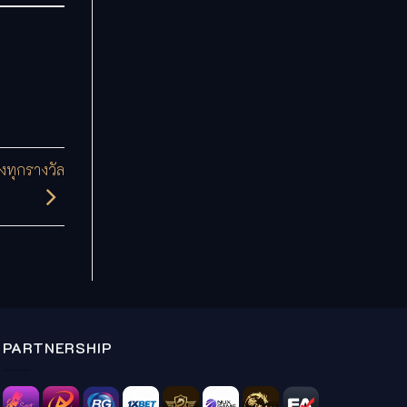
งทุกรางวัล
PARTNERSHIP