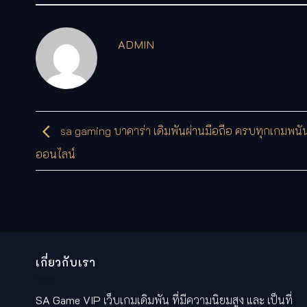
ADMIN
sa gaming บาคาร่า เดิมพันผ่านมือถือ ครบทุกเกมพนั
ออนไลน์
เกี่ยวกับเรา
SA Game VIP
เว็บเกมเดิมพัน ที่มีความนิยมสูง และ เป็นที่