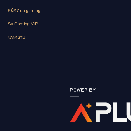
สมัคร sa gaming
Sa Gaming VIP
บทความ
POWER BY