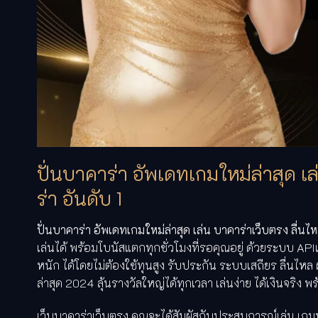
ปั่นบาคาร่า อัพเดทเกมใหม่ล่าสุด เ
ร่า อันดับ 1
ปั่นบาคาร่า อัพเดทเกมใหม่ล่าสุด เล่น บาคาร่าเว็บตรง ลื่นไ
เล่นได้ พร้อมโบนัสแตกทุกชั่วโมงที่รอคุณอยู่ ด้วยระบบ AP
หนัก ได้โดยไม่ต้องใช้ทุนสูง รับประกัน ระบบเสถียร ลื่นไหล 
ล่าสุด 2024 ลุ้นรางวัลใหญ่ได้ทุกเวลา เล่นง่าย ได้เงินจริง
เว็บบาคาร่าเว็บตรง คุณจะได้สัมผัสกับประสบการณ์เล่น เกมบา