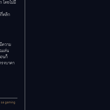
ก โดยไม่มี
ี่คลิก
ะมีความ
ุณเล่น
ถอนก็
็บตรงบาคา
,
sa gaming