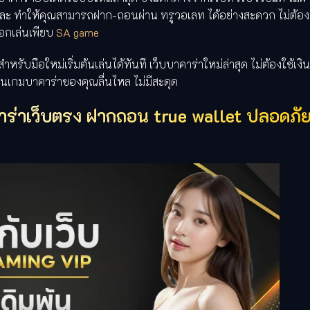
ว และ ทำให้คุณสามารถฝาก-ถอนผ่าน ทรูวอเลท ได้อย่างสะดวก ไม่ต้
ือกเล่นเพียบ
SA game
บมือใหม่เริ่มต้นเล่นได้ทันที เว็บบาคาร่าใหม่ล่าสุด ไม่ต้องใช้เงิ
ล่นเกมบาคาร่าของคุณลื่นไหล ไม่มีสะดุด
คาร่าเว็บตรง ฝากถอน true wallet ปลอดภั