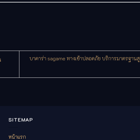
บาคาร่า sagame ทางเข้าปลอดภัย บริการมาตรฐานสู
น
SITEMAP
หน้าแรก