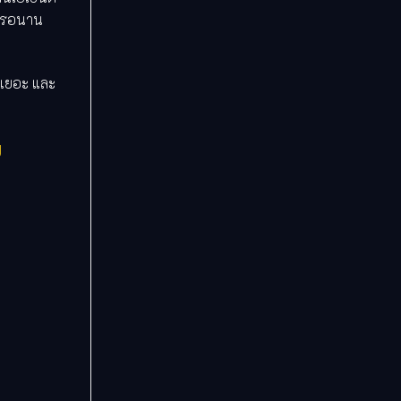
องรอนาน
นเยอะ และ
ย