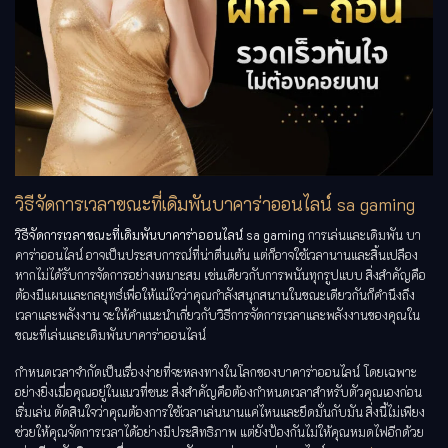
วิธีจัดการเวลาขณะที่เดิมพันบาคาร่าออนไลน์ sa gaming
วิธีจัดการเวลาขณะที่เดิมพันบาคาร่าออนไลน์ sa gaming
การเล่นและเดิมพัน บา
คาร่าออนไลน์ อาจเป็นประสบการณ์ที่น่าตื่นเต้น แต่ก็อาจใช้เวลานานและสิ้นเปลือง
หากไม่ได้รับการจัดการอย่างเหมาะสม เช่นเดียวกับการพนันทุกรูปแบบ สิ่งสำคัญคือ
ต้องมีแผนและกลยุทธ์เพื่อให้แน่ใจว่าคุณกำลังสนุกสนานในขณะเดียวกันก็คำนึงถึง
เวลาและพลังงาน จะให้คำแนะนำเกี่ยวกับวิธีการจัดการเวลาและพลังงานของคุณใน
ขณะที่เล่นและเดิมพันบาคาร่าออนไลน์
กำหนดเวลาจำกัดเป็นเรื่องง่ายที่จะหลงทางในโลกของบาคาร่าออนไลน์ โดยเฉพาะ
อย่างยิ่งเมื่อคุณอยู่ในแนวที่ชนะ สิ่งสำคัญคือต้องกำหนดเวลาสำหรับตัวคุณเองก่อน
เริ่มเล่น ตัดสินใจว่าคุณต้องการใช้เวลาเล่นนานแค่ไหนและยึดมั่นกับมัน สิ่งนี้ไม่เพียง
ช่วยให้คุณจัดการเวลาได้อย่างมีประสิทธิภาพ แต่ยังป้องกันไม่ให้คุณหมดไฟอีกด้วย