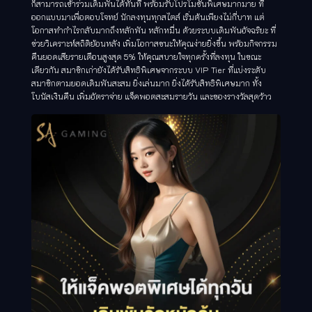
ก็สามารถเข้าร่วมเดิมพันได้ทันที พร้อมรับโปรโมชั่นพิเศษมากมาย ที่
ออกแบบมาเพื่อตอบโจทย์ นักลงทุนทุกสไตล์ เริ่มต้นเพียงไม่กี่บาท แต่
โอกาสทำกำไรกลับมากถึงหลักพัน หลักหมื่น ด้วยระบบเดิมพันอัจฉริยะ ที่
ช่วยวิเคราะห์สถิติย้อนหลัง เพิ่มโอกาสชนะให้คุณง่ายยิ่งขึ้น พร้อมกิจกรรม
คืนยอดเสียรายเดือนสูงสุด 5% ให้คุณสบายใจทุกครั้งที่ลงทุน ในขณะ
เดียวกัน สมาชิกเก่ายังได้รับสิทธิพิเศษจากระบบ VIP Tier ที่แบ่งระดับ
สมาชิกตามยอดเดิมพันสะสม ยิ่งเล่นมาก ยิ่งได้รับสิทธิพิเศษมาก ทั้ง
โบนัสเงินคืน เพิ่มอัตราจ่าย แจ็คพอตสะสมรายวัน และของรางวัลสุดว้าว