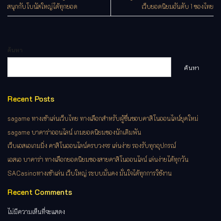
สนุกกับโบนัสใหญ่ได้ทุกยอด
เว็บยอดนิยมอันดับ 1 ของไทย
ค้นหา
ค้นหา
Recent Posts
sagame ทางเข้าเล่นเว็บไทย ทางเลือกสำหรับผู้ชื่นชอบคาสิโนออนไลน์ยุคใหม่
sagame บาคาร่าออนไลน์ เกมยอดนิยมของนักเดิมพัน
เว็บเอสเอเกมมิ่ง คาสิโนออนไลน์ครบวงจร เล่นง่าย รองรับทุกอุปกรณ์
เอสเอ บาคาร่า ทางเลือกยอดนิยมของสายคาสิโนออนไลน์ เล่นง่ายได้ทุกวัน
SACasinoทางเข้าเล่น เว็บใหญ่ ระบบมั่นคง มั่นใจได้ทุกการใช้งาน
Recent Comments
ไม่มีความเห็นที่จะแสดง