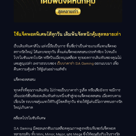
ให้แจ็คพอตพิเศษได้ทุกวัน เดิมพันจัดหนักคุ้มสุดหลายเท่า
เว็บเดิมพันคาสิโน แห่งนี้ถือเป็นการ ขึ้นชื่อว่าเป็นค่ายเกมที่แจกแจ็คพอ
ตรางวัลใหญ่ ได้แทบจะทุกวัน ตั้งแต่แจ็คพอตสะสมประจำห้อง ไปจนถึง
โปรโมชันแจกโบนัส ฟรีสปินเมื่อหมุนสล็อต ทุกยอดการเดิมพันของคุณไม่
เคยสูญเปล่า เพราะระบบของ
เว็บบาคาร่า SA Gaming
ออกแบบมา เพื่อ
คืนความคุ้มค่า ให้ผู้เล่นอย่างแท้จริง
แจ็คพอตสะสม
ทุกครั้งที่คุณวางเดิมพัน ไม่ว่าจะเป็นบาคาร่า รูเล็ต หรือเสือมังกร จะมีการ
เพิ่มเปอร์เซ็นต์ยอดเดิมพันส่วนหนึ่งเข้าสู่กองแจ็คพอตสะสม เมื่อครบตาม
เงื่อนไข ระบบจะสุ่มแจกให้กับผู้โชคดีทุกวัน ช่วยให้ผู้เล่นมีโอกาสชนะรางวัล
ใหญ่เกินคาด
สล็อตโปรโมชันพิเศษ
SA Gaming มีคอลเลกชันเกมสล็อตคุณภาพสูงพร้อมฟีเจอร์แจ็คพอต
หลายระดับ ทั้ง Mini, Minor, Major, และ Mega ซึ่งให้คุณลุ้นรับเงินรางวัล