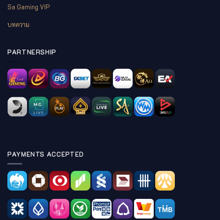
Sa Gaming VIP
บทความ
PARTNERSHIP
PAYMENTS ACCEPTED