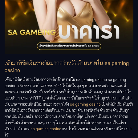
เข้ามาพิชิตเงินรางวัลมากกว่าหลักล้านบาทใน sa gaming
casino
เข้ามาพิชิตเงินรางวัลมากกว่าหลักล้านบาทใน sa gaming casino
sa gaming
casino บริการบาคาร่าแตกง่าย ทำกำไรได้ดีในทุก ๆ เกม สามารถเลือกเล่นเกมที่
หลากหลายกว่าเว็บอื่น ซึ่งเรายังรับประกันในทุกการเดิมพันของทุกท่านจะได้รับกำไร
แบบล้น ๆ บาคาร่าRTP สูงทำให้โอกาสมากขึ้นในการทำกำไรในทุกช่วงเวลา เข้าเล่น
เว็บบาคาร่าออนไลน์ใหม่มาแรงแซงทุกโค้ง
sa gaming casino
เปิดให้นักเดิมพันเข้า
มาพิชิตเงินรางวัลมากกว่าหลักล้านบาท เว็บตรงจ่ายรางวัลจริง จ่ายตรง จ่ายเต็มทุก
ยอดเดิมพัน และรับรองว่ามีความปลอดภัยมากที่สุด เนื่องจากเป็นเกมบาคาร่าจาก
ค่ายชั้นนำ ส่งตรงความสนุกจากยุโรป สมาชิกที่เข้ามาใช้บริการต่างบอกเป็นเสียง
เดียวว่า เว็บตรง
sa gaming casino
แจกโบนัสเยอะ เล่นแล้วรวยจริงตามที่โฆษณา
ไว้