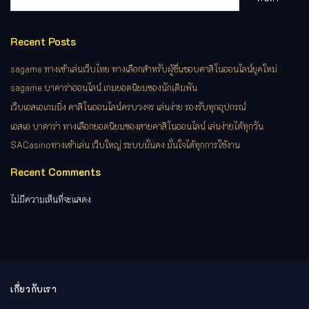
Recent Posts
sagame ทางเข้าเล่นเว็บไทย ทางเลือกสำหรับผู้ชื่นชอบคาสิโนออนไลน์ยุคใหม่
sagame บาคาร่าออนไลน์ เกมยอดนิยมของนักเดิมพัน
เว็บเอสเอเกมมิ่ง คาสิโนออนไลน์ครบวงจร เล่นง่าย รองรับทุกอุปกรณ์
เอสเอ บาคาร่า ทางเลือกยอดนิยมของสายคาสิโนออนไลน์ เล่นง่ายได้ทุกวัน
SACasinoทางเข้าเล่น เว็บใหญ่ ระบบมั่นคง มั่นใจได้ทุกการใช้งาน
Recent Comments
ไม่มีความเห็นที่จะแสดง
เกี่ยวกับเรา