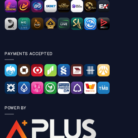
PAYMENTS ACCEPTED
POWER BY