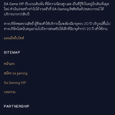
SA Game VIP
เว็บเกมเดิมพัน ที่มีความนิยมสูง และ เป็นที่รู้จักในหมู่นักเดิมพันยุค
ใหม่ ทำเงินง่ายสร้างกำไรได้ รวดเร็วที่
SA Gaming
ลิขสิทธิแท้ประสบการณ์ ให้
บริการมากกว่าสิบปี
ทางบริษัทขอสงวนสิทธิ์ ผู้ที่จะเข้าใช้บริการนั้นจะต้องมีอายุครบ 20 ปี บริบูรณ์ขึ้นไป
ทางบริษัทไม่สนับสนุนรวมไปถึงการส่งเสริมให้เด็กที่มีอายุต่ำกว่า 20 ปี เข้าใช้งาน
แผนผังเว็บไซต์
SITEMAP
หน้าแรก
สมัคร sa gaming
Sa Gaming VIP
บทความ
PARTNERSHIP