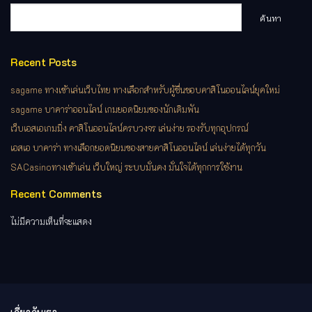
ค้นหา
Recent Posts
sagame ทางเข้าเล่นเว็บไทย ทางเลือกสำหรับผู้ชื่นชอบคาสิโนออนไลน์ยุคใหม่
sagame บาคาร่าออนไลน์ เกมยอดนิยมของนักเดิมพัน
เว็บเอสเอเกมมิ่ง คาสิโนออนไลน์ครบวงจร เล่นง่าย รองรับทุกอุปกรณ์
เอสเอ บาคาร่า ทางเลือกยอดนิยมของสายคาสิโนออนไลน์ เล่นง่ายได้ทุกวัน
SACasinoทางเข้าเล่น เว็บใหญ่ ระบบมั่นคง มั่นใจได้ทุกการใช้งาน
Recent Comments
ไม่มีความเห็นที่จะแสดง
เกี่ยวกับเรา