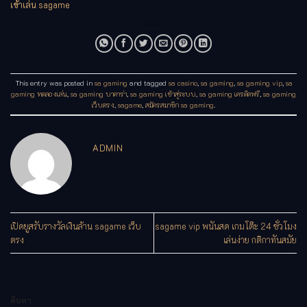
เข้าเล่น sagame
This entry was posted in
sa gaming
and tagged
sa casino
,
sa gaming
,
sa gaming vip
,
sa
gaming ทดลองเล่น
,
sa gaming บาคาร่า
,
sa gaming เข้าสู่ระบบ
,
sa gaming เครดิตฟรี
,
sa gaming
เว็บตรง
,
sagame
,
สมัครสมาชิก sa gaming
.
ADMIN
เปิดยูสรับรางวัลเงินล้าน sagame เว็บ
sagame vip พนันสด เกมโต๊ะ 24 ชั่วโมง
ตรง
เล่นง่าย กติกาทันสมัย
ค้นหา