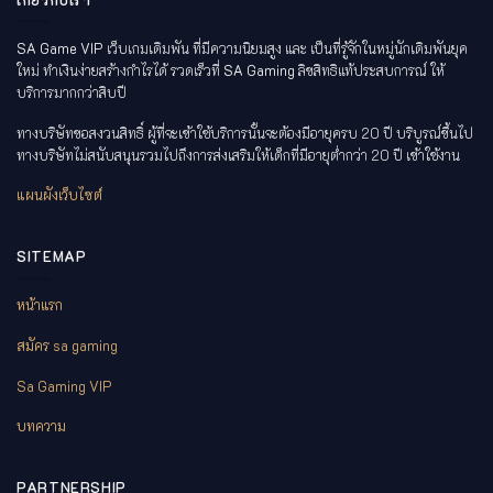
SA Game VIP
เว็บเกมเดิมพัน ที่มีความนิยมสูง และ เป็นที่รู้จักในหมู่นักเดิมพันยุค
ใหม่ ทำเงินง่ายสร้างกำไรได้ รวดเร็วที่
SA Gaming
ลิขสิทธิแท้ประสบการณ์ ให้
บริการมากกว่าสิบปี
ทางบริษัทขอสงวนสิทธิ์ ผู้ที่จะเข้าใช้บริการนั้นจะต้องมีอายุครบ 20 ปี บริบูรณ์ขึ้นไป
ทางบริษัทไม่สนับสนุนรวมไปถึงการส่งเสริมให้เด็กที่มีอายุต่ำกว่า 20 ปี เข้าใช้งาน
แผนผังเว็บไซต์
SITEMAP
หน้าแรก
สมัคร sa gaming
Sa Gaming VIP
บทความ
PARTNERSHIP