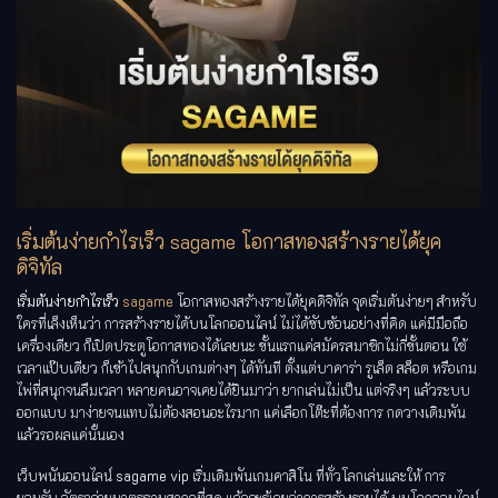
เริ่มต้นง่ายกำไรเร็ว sagame โอกาสทองสร้างรายได้ยุค
ดิจิทัล
เริ่มต้นง่ายกำไรเร็ว
sagame
โอกาสทองสร้างรายได้ยุคดิจิทัล จุดเริ่มต้นง่ายๆ สำหรับ
ใครที่เล็งเห็นว่า การสร้างรายได้บนโลกออนไลน์ ไม่ได้ซับซ้อนอย่างที่คิด แค่มีมือถือ
เครื่องเดียว ก็เปิดประตูโอกาสทองได้เลยนะ ขั้นแรกแค่สมัครสมาชิกไม่กี่ขั้นตอน ใช้
เวลาแป๊บเดียว ก็เข้าไปสนุกกับเกมต่างๆ ได้ทันที ตั้งแต่บาคาร่า รูเล็ต สล็อต หรือเกม
ไพ่ที่สนุกจนลืมเวลา หลายคนอาจเคยได้ยินมาว่า ยากเล่นไม่เป็น แต่จริงๆ แล้วระบบ
ออกแบบ มาง่ายจนแทบไม่ต้องสอนอะไรมาก แค่เลือกโต๊ะที่ต้องการ กดวางเดิมพัน
แล้วรอผลแค่นั้นเอง
เว็บพนันออนไลน์
sagame vip
เริ่มเดิมพันเกมคาสิโน ที่ทั่วโลกเล่นและให้ การ