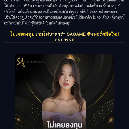
ยอมรับ อัตราจ่ายมาตรฐานสากลที่สุด แล้วจะรู้เลยว่าการสร้างรายได้ บนโลกออนไลน์
ไม่ได้ยากอย่างที่คิด บางคนอาจเริ่มต้นด้วยทุน แค่หลักร้อยหลักพัน พอจับทางถูก ก็
กำไรหลักหมื่นหลักแสน กลายเป็นรายได้เสริม ที่ต่อยอดได้อีกเรื่อยๆ แล้วแต่จะลอง
ปรับใช้ ลองดูแล้วจะรู้ว่าโอกาสทองอยู่แค่ปลายนิ้ว ไม่ต้องกลัว ไม่ต้องลังเล เดี๋ยวยุคนี้
อะไรก็เป็นไปได้ ถ้ารู้จักใช้สติก่อนตัดสินใจลงทุน
ไม่เคยลงทุน เกมไพ่บาคาร่า SAGAME ซัพพอร์ตมือใหม่
ครบวงจร