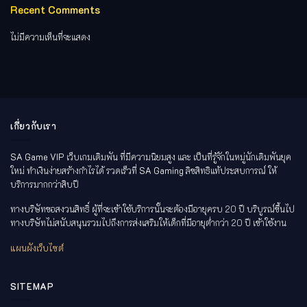
Recent Comments
ไม่มีความเห็นที่จะแสดง
เกี่ยวกับเรา
SA Game VIP
เว็บเกมเดิมพัน ที่มีความนิยมสูง และ เป็นที่รู้จักในหมู่นักเดิมพันยุค
ใหม่ ทำเงินง่ายสร้างกำไรได้ รวดเร็วที่
SA Gaming
ลิขสิทธิแท้ประสบการณ์ ให้
บริการมากกว่าสิบปี
ทางบริษัทขอสงวนสิทธิ์ ผู้ที่จะเข้าใช้บริการนั้นจะต้องมีอายุครบ 20 ปี บริบูรณ์ขึ้นไป
ทางบริษัทไม่สนับสนุนรวมไปถึงการส่งเสริมให้เด็กที่มีอายุต่ำกว่า 20 ปี เข้าใช้งาน
แผนผังเว็บไซต์
SITEMAP