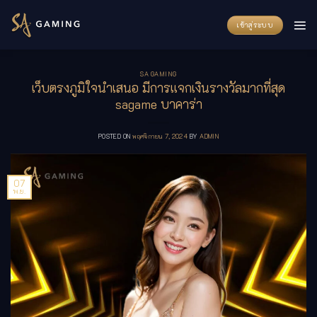
Skip
to
เข้าสู่ระบบ
content
SA GAMING
เว็บตรงภูมิใจนำเสนอ มีการแจกเงินรางวัลมากที่สุด
sagame บาคาร่า
POSTED ON
พฤศจิกายน 7, 2024
BY
ADMIN
07
พ.ย.