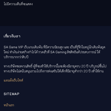
ไม่มีความเห็นที่จะแสดง
เกี่ยวกับเรา
SA Game VIP
เว็บเกมเดิมพัน ที่มีความนิยมสูง และ เป็นที่รู้จักในหมู่นักเดิมพันยุค
ใหม่ ทำเงินง่ายสร้างกำไรได้ รวดเร็วที่
SA Gaming
ลิขสิทธิแท้ประสบการณ์ ให้
บริการมากกว่าสิบปี
ทางบริษัทขอสงวนสิทธิ์ ผู้ที่จะเข้าใช้บริการนั้นจะต้องมีอายุครบ 20 ปี บริบูรณ์ขึ้นไป
ทางบริษัทไม่สนับสนุนรวมไปถึงการส่งเสริมให้เด็กที่มีอายุต่ำกว่า 20 ปี เข้าใช้งาน
แผนผังเว็บไซต์
SITEMAP
หน้าแรก