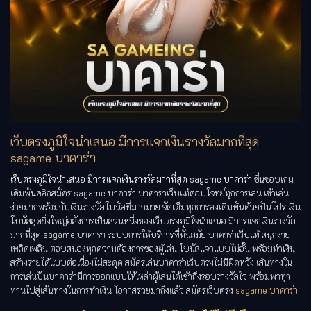
เว็บตรงภูมิใจนำเสนอ มีการแจกเงินรางวัลมากที่สุด
sagame บาคาร่า
เว็บตรงภูมิใจนำเสนอ มีการแจกเงินรางวัลมากที่สุด sagame บาคาร่า
ชื่นชอบเกม
เดิมพันคลิกสมัคร sagame บาคาร่า บาคาร่าเว็บแท้ตอบโจทย์ทุกการเล่น เข้าเล่น
ง่ายมากพร้อมกับเงินรางวัลโบนัสที่มากมาย จัดเต็มทุกการลงเดิมพันด้วยปันโปร เงิน
โบนัสสุดยิ่งใหญ่อลังการเป็นส่วนหนึ่งของเว็บตรงภูมิใจนำเสนอ มีการแจกเงินรางวัล
มากที่สุด sagame บาคาร่า ระบบการให้บริการที่ทันสมัย บาคาร่าเว็บแท้ สนุกง่าย
เพลิดเพลิน ตอบสนองทุกความต้องการของผู้เล่น โบนัสแจกแบบไม่อั้น พร้อมทำเงิน
สร้างรายได้แบบต่อเนื่องไม่สะดุด สมัครเล่นบาคาร่าเว็บตรงไม่มีผิดหวัง เส้นทางใน
การเล่นปั่นบาคาร่ามีการออกแบบให้เหล่าผู้เล่นได้เข้าถึงรอบรางวัลไว พร้อมพาทุก
ท่านไปสู่เส้นทางในการทำเงิน โอกาสรวยมาถึงแล้ว สมัครเว็บตรง
sagame บาคาร่า