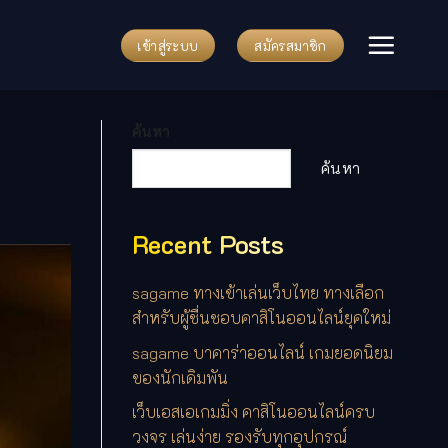
เข้าสู่ระบบ
สมัครสมาชิก
ค้นหา
ค้นหา
Recent Posts
sagame ทางเข้าเล่นเว็บไทย ทางเลือก
สำหรับผู้ชื่นชอบคาสิโนออนไลน์ยุคใหม่
sagame บาคาร่าออนไลน์ เกมยอดนิยม
ของนักเดิมพัน
เว็บเอสเอเกมมิ่ง คาสิโนออนไลน์ครบ
วงจร เล่นง่าย รองรับทุกอุปกรณ์