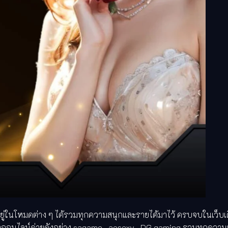
ยู่ในโหมดต่าง ๆ ได้รวมทุกความสนุกและรายได้มาไว้ ครบจบในเว็บเด
าออนไลน์ค่ายดังอย่าง sagame , aesexy , DG gaming รวมทุกความ