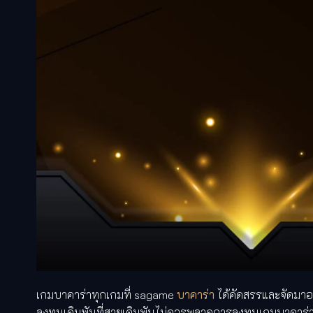
เกมบาคาร่าทุกเกมที่ sagame
บาคาร่า
ได้คัดสรรและจัดมาอ
ลงทุนเดิมพันที่สายเดิมพันไม่ควรพลาดการลงทุนเกมบาคาร่