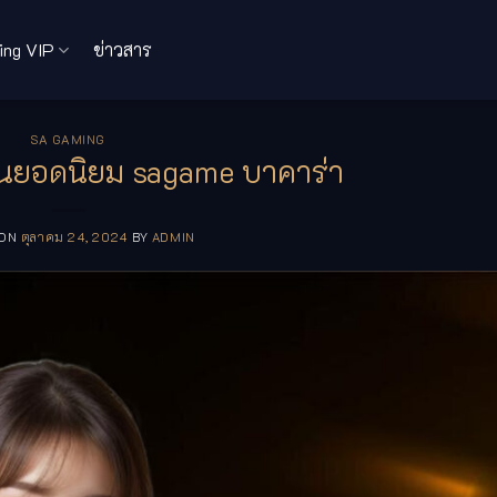
ing VIP
ข่าวสาร
SA GAMING
ันยอดนิยม sagame บาคาร่า
 ON
ตุลาคม 24, 2024
BY
ADMIN