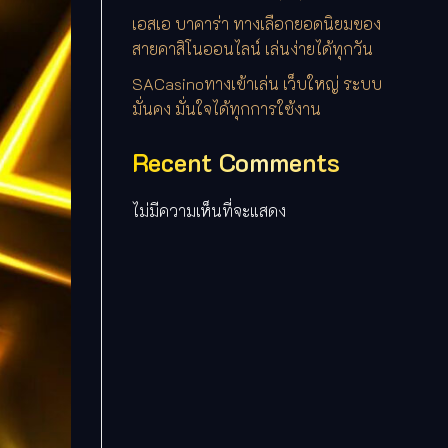
เอสเอ บาคาร่า ทางเลือกยอดนิยมของ
สายคาสิโนออนไลน์ เล่นง่ายได้ทุกวัน
SACasinoทางเข้าเล่น เว็บใหญ่ ระบบ
มั่นคง มั่นใจได้ทุกการใช้งาน
Recent Comments
ไม่มีความเห็นที่จะแสดง