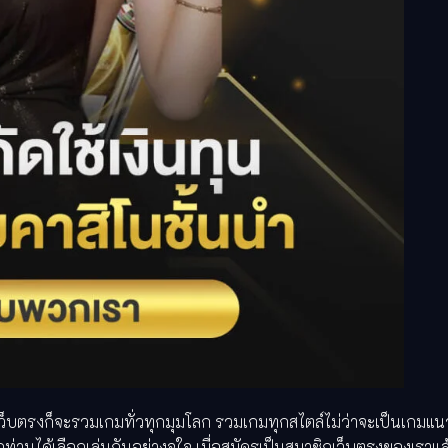
ละเว็บตรงก็จะรวมเกมทั่วทุกมุมโลก รวมเกมทุกสไตล์ไม่ว่าจะเป็นเกมแ
่านได้เลือกเล่นกันอย่างจุใจ เมื่อสมัครเป็นสมาชิกเว็บตรงของเราแ