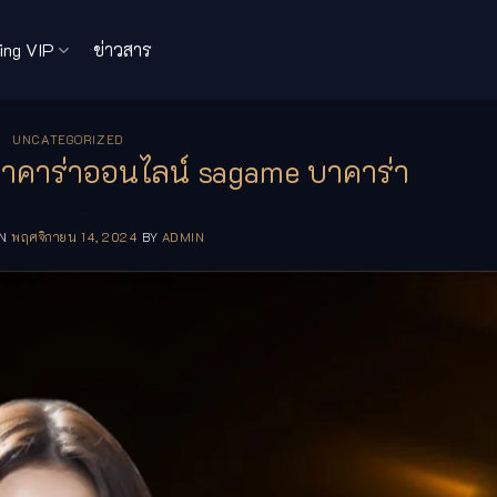
ing VIP
ข่าวสาร
UNCATEGORIZED
าคาร่าออนไลน์ sagame บาคาร่า
ON
พฤศจิกายน 14, 2024
BY
ADMIN