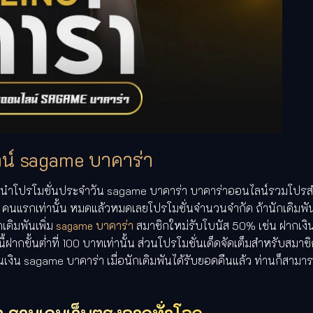
น์ sagame บาคาร่า
นำโปรโมชั่นประจำวัน sagame บาคาร่า บาคาร่าออนไลน์รวมโปรส
0 คนแรกเท่านั้น หมดแล้วหมดเลยโปรโมชั่นจำนวนจำกัด ถ้านักเดิมพั
เดิมพันเพิ่ม
sagame บาคาร่า
สมาชิกใหม่รับโบนัส 50% เช่น ฝากเงิ
้ฝากขั้นต่ำที่ 100 บาทเท่านั้น ส่วนโปรโมชั่นเด็ดจัดเต็มสำหรับสมาชิ
อนเงิน sagame บาคาร่า เมื่อนักเดิมพันได้รับยอดคืนแล้ว ท่านก็สาม
 รวมเกมเว็บตรงจากทั่วโลก