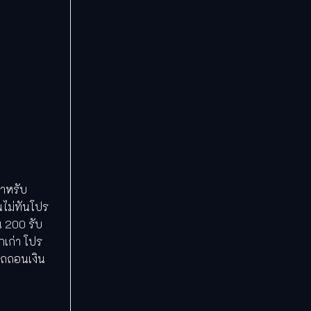
ำหรับ
นไม่ทันโปร
น 200 รับ
กเก่า โปร
ารถถอนเงิน