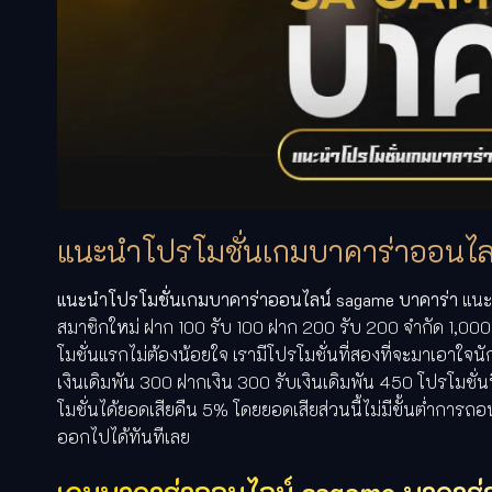
แนะนำโปรโมชั่นเกมบาคาร่าออนไล
แนะนำโปรโมชั่นเกมบาคาร่าออนไลน์ sagame บาคาร่า
แนะ
สมาชิกใหม่ ฝาก 100 รับ 100 ฝาก 200 รับ 200 จำกัด 1,00
โมชั่นแรกไม่ต้องน้อยใจ เรามีโปรโมชั่นที่สองที่จะมาเอาใจนัก
เงินเดิมพัน 300 ฝากเงิน 300 รับเงินเดิมพัน 450 โปรโมชั่นนี
โมชั่นได้ยอดเสียคืน 5% โดยยอดเสียส่วนนี้ไม่มีขั้นต่ำการถ
ออกไปได้ทันทีเลย
เกมบาคาร่าออนไลน์ sagame บาคาร่า