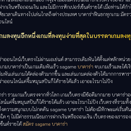
รฝากเงินหรือถอนเงิน และไม่มีการหักเปอร์เซ็นต์รายได้ เมื่อท่านได้
เสียเวลาเดินทางไปเล่นไกลถึงต่างประเทศ บาคาร่าฟินยกทุกเกม มัด
อนไลน์
มลงทุนอีกหนึ่งเกมที่ลงทุนง่ายที่สุดในบรรดาเกมลงท
่าออนไลน์เว็บตรงไม่ผ่านเอเย่นต์ สามารถเดิมพันได้ตั้งแต่หลักหน่วย
 เกมบาคาร่าเป็นเกมเดิมพันเร็ว sagame
บาคาร่า
จบเกมเร็วและได้เงิ
เดิมพันเล่นเกมได้คล่องตัวมากขึ้น และเล่นเกมคล่องตัวได้มากการหาร
ร่าออนไลน์แค่จิ้มหมุนสปินก็ได้รายได้แล้ว เอาอะไรมาไม่ปัง
ร่า รวมเกมเว็บตรงจากทั่วโลก เกมเว็บตรงมีข้อดีมากมาย บาคาร่าอ
น์แค่จิ้มหมุนสปินก็ได้รายได้แล้ว เอาอะไรมาไม่ปัง เว็บตรงที่รวมทั้
ึงความสนุกแบบไม่กดดัน sagame บาคาร่า ไม่ต้องมีทักษะแค่เริ่มต้นก
จ่ายใด ๆ ไม่มีค่าธรรมเนียมการฝากเงินหรือถอนเงิน เว็บตรงของเรารอ
ซ็นต์รายได้
สมัคร sagame บาคาร่า