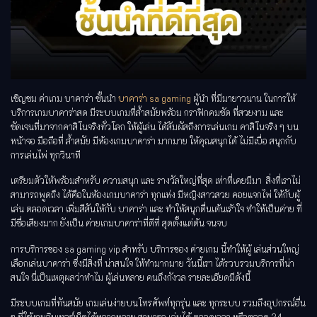
เชิญชม ค่าเกม บาคาร่า ชั้นนำ
บาคาร่า sa gaming
ผู้นำ ที่มีมายาวนาน ในการให้
บริการเกมบาคาร่าสด มีระบบเกมที่ล้ำสมัยพร้อม กราฟิกคมชัด ที่สวยงาม และ
ชัดเจนที่มาจากคาสิโนจริงทั่วโลก ให้ผู้เล่น ได้สัมผัสถึงการเล่นเกม คาสิโนจริง ๆ บน
หน้าจอ มือถือที่ ล้ำสมัย มีห้องเกมบาคาร่า มากมาย ให้คุณสนุกได้ ไม่มีเบื่อ สนุกกับ
การเล่นไพ่ ทุกวินาที
เตรียมตัวให้พร้อมสำหรับ ความสนุก และ รางวัลใหญ่ที่สุด เท่าที่เคยมีมา สิ่งที่เราไม่
สามารถพูดถึง ได้คือในห้องเกมบาคาร่า ทุกแห่ง มีหญิงสาวสวย คอยแจกไพ่ ให้กับผู้
เล่น ตลอดเวลา เพิ่มสีสันให้กับ บาคาร่า และ ทำให้สนุกตื่นเต้นเร้าใจ ทำให้เป็นค่าย ที่
มีชื่อเสียงมาก ยังเป็น ค่ายเกมบาคาร่าที่ดีที่ สุดตั้งแต่ต้น จนจบ
การบริการของ sa gaming vip สำหรับ บริการของ ค่ายเกม นี้ทำให้ผู้ เล่นส่วนใหญ่
เลือกเล่นบาคาร่า ซึ่งมีสิ่งที่ น่าสนใจ ให้ทำมากมาย วันนี้เรา ได้รวบรวมบริการที่น่า
สนใจ นี่เป็นเหตุผลว่าทำไม ผู้เล่นหลาย คนถึงกังวล รายละเอียดมีดังนี้
มีระบบเกมที่ทันสมัย เกมเล่นง่ายบนโทรศัพท์ทุกรุ่น และ ทุกระบบ รวมถึงอุปกรณ์อื่น