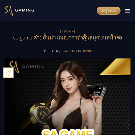
Skip
to
เข้าสู่ระบบ
content
SA GAMING
sa game ค่ายชั้นนำ เกมบาคาร่าลุ้นสนุกบนหน้าจอ
POSTED ON
ตุลาคม 8, 2024
BY
ADMIN
08
ต.ค.