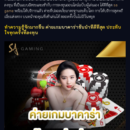
ลงทุน ที่เป็นแบบอิสระและเข้ากับ การลงทุนออนไลน์ฉบับผู้เล่นเอง ได้ดีที่สุด
sa
game
พร้อมให้บริการแล้ว ค่ายที่ปลอดภัยมาตรฐานระดับโลก การให้บริการสุดพรี
เมี่ยมส่งตรง บนหน้าจอคุณที่เข้าเล่นได้ ตลอดทั้งวันไม่มีวันหยุด
ทำความรู้จักมากขึ้น ค่ายเกมบาคาร่าชั้นนำที่ดีที่สุด ประทับ
ใจทุกครั้งที่ลงทุน