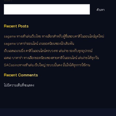
ค้นหา
ค้นหา
Recent Posts
sagame ทางเข้าเล่นเว็บไทย ทางเลือกสำหรับผู้ชื่นชอบคาสิโนออนไลน์ยุคใหม่
sagame บาคาร่าออนไลน์ เกมยอดนิยมของนักเดิมพัน
เว็บเอสเอเกมมิ่ง คาสิโนออนไลน์ครบวงจร เล่นง่าย รองรับทุกอุปกรณ์
เอสเอ บาคาร่า ทางเลือกยอดนิยมของสายคาสิโนออนไลน์ เล่นง่ายได้ทุกวัน
SACasinoทางเข้าเล่น เว็บใหญ่ ระบบมั่นคง มั่นใจได้ทุกการใช้งาน
Recent Comments
ไม่มีความเห็นที่จะแสดง