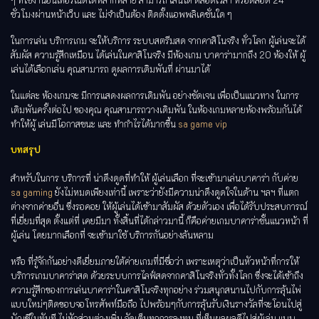
ๆ ที่ใช้งานอินเทอร์เน็ตได้หลากหลาย สามารถ เล่นได้ ตลอดเวลา หรือตลอด 24
ชั่วโมงผ่านหน้าเว็บ และ ไม่จำเป็นต้อง ติดตั้งแอพพลิเคชั่นใด ๆ
ในการเล่น บริการเกม จะให้บริการ ระบบสตรีมสด จากคาสิโนจริง ทั่วโลก ผู้เล่นจะได้
สัมผัส ความรู้สึกเหมือน ได้เล่นในคาสิโนจริง มีห้องเกม บาคาร่ามากถึง 20 ห้องให้ ผู้
เล่นได้เลือกเล่น คุณสามารถ ดูผลการเดิมพันที่ ผ่านมาได้
ในแต่ละ ห้องเกมจะ มีการแสดงผลการเดิมพัน อย่างชัดเจน เพื่อเป็นแนวทาง ในการ
เดิมพันครั้งต่อไป ของคุณ คุณสามารถวางเดิมพัน ในห้องเกมหลายห้องพร้อมกันได้
ทำให้ผู้ เล่นมีโอกาสชนะ และ ทำกำไรได้มากขึ้น
sa game vip
บทสรุป
สำหรับในการ บริการที่ น่าดึงดูดที่ทำให้ ผู้เล่นเลือก ที่จะเข้ามาเล่นบาคาร่า กับค่าย
sa gaming
ยังไม่หมดเพียงเท่านี้ เพราะว่ายังมีความน่าดึงดูดใจในด้าน ฯลฯ ที่แตก
ต่างจากค่ายอื่น ซึ่งรอคอย ให้ผู้เล่นได้เข้ามาสัมผัส ด้วยตัวเอง เพื่อได้รับประสบการณ์
ที่เยี่ยมที่สุด ตั้งแต่ที่ เคยมีมา ทั้งสิ้นที่ได้กล่าวมานี้ ก็คือค่ายเกมบาคาร่าชั้นแนวหน้า ที่
ผู้เล่น โดยมากเลือกที่ จะเข้ามาใช้ บริการกันอย่างล้นหลาม
หรือ ที่รู้จักกันอย่างดีเยี่ยมภายใต้ค่ายเกมที่มีชื่อว่า เพราะเหตุว่าเป็นหัวหน้าที่การให้
บริการเกมบาคาร่าสด ด้วยระบบการไลฟ์สดจากคาสิโนจริงทั่วทั้งโลก ซึ่งจะได้เข้าถึง
ความรู้สึกของการเล่นบาคาร่าในคาสิโนจริงทุกอย่าง ร่วมสนุกสนานไปกับการลุ้นไพ่
แบบใหม่ๆติดขอบจอโทรศัพท์มือถือ ไปพร้อมๆกับการลุ้นรับเงินรางวัลที่จะโอนไปสู่
บัญชีในทันที ไม่หักส่วนต่างเพิ่ม จัดเต็มทุกการลงทุน ที่เห็นผลผลดีไปสู่ผู้เล่น แบบ