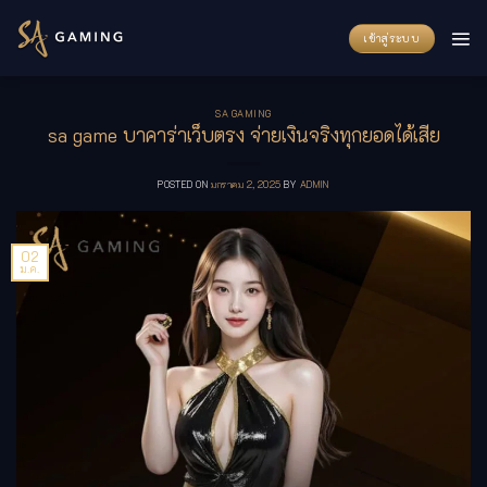
Skip
to
เข้าสู่ระบบ
content
SA GAMING
sa game บาคาร่าเว็บตรง จ่ายเงินจริงทุกยอดได้เสีย
POSTED ON
มกราคม 2, 2025
BY
ADMIN
02
ม.ค.