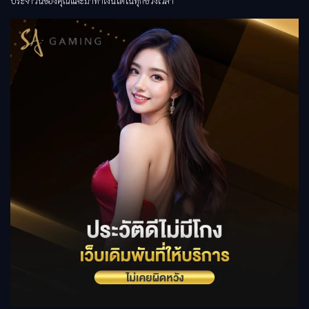
ประจำวันของคุณและมาทำเงินได้ในทุกช่วงเวลา