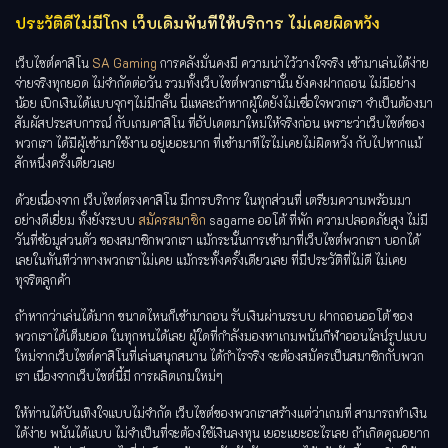
ประวัติดีไม่มีโกง เว็บเดิมพันที่ให้บริการ ไม่เคยผิดหวัง
เว็บไซต์คาสิโน
SA Gaming
การคลังมั่นคงมี ความน่าไว้วางใจจริง เข้ามาเล่นได้ง่าย
จ่ายจริงทุกยอด ไม่จำกัดต่อวัน รวมทั้งเว็บไซต์พวกเรานั้น ยังคงฝากถอน ไม่มีอย่าง
น้อย เบิกเงินได้แบบจุกๆไม่มีกลั้น นี่แหละถ้าหากผู้ใดยังไม่เชื่อใจพวกเรา จำเป็นต้องมา
สัมผัสประสบการณ์ กับเกมคาสิโน ที่อัปเดตมาใหม่ให้จริงก่อน เพราะว่าเว็บไซต์ของ
พวกเรา ได้มีผู้เข้ามาใช้งาน อยู่เยอะมาก ที่เข้ามาทีไรไม่เคยไม่ผิดหวัง กับไปหากแม้
สักหนึ่งครั้งเดียวเลย
ด้วยเนื่องจาก เว็บไซต์ตรงคาสิโน มีการบริการ ในทุกส่วนที่ เตรียมความพร้อมมา
อย่างดีเยี่ยม ทั้งยังระบบ
สมัครสมาชิก
sagame ออโต้ ที่พัก ความปลอดภัยสูง ไม่มี
วันที่ข้อมูส่วนตัว ของสมาชิกพวกเรา แม้กระนั้นการเข้ามาที่เว็บไซต์พวกเรา บอกได้
เลยในทันทีว่าทางพวกเราไม่เคย แม้กระทั้งครั้งเดียวเลย ที่มีประวัติที่ไม่ดี ไม่เคย
ทุจริตลูกค้า
ถ้าหากว่าเล่นได้มาก ขนาดไหนก็เข้ามาถอน รับเงินผ่านระบบ ฝากถอนออโต้ ของ
พวกเราได้เต็มยอด ในทุกหนได้เลย ผู้ใดที่กำลังมองหาเกมพนันกีฬาออนไลน์รูปแบบ
ใหม่จากเว็บไซต์คาสิโนที่เล่นสนุกสนาน ได้กำไรจริง จะต้องสมัครเป็นสมาชิกกับพวก
เรา เนื่องจากเว็บไซต์นี้มี การผลิตเกมใหม่ๆ
ให้ท่านได้บันเทิงใจแบบไม่จำกัด เว็บไซต์ของพวกเราสร้างแต่ว่าเกมที่ สามารถทำเงิน
ได้ง่าย พนันได้แบบ ไม่จำเป็นที่จะต้องใช้เงินลงทุน เยอะแยะอะไรเลย ถ้าเกิดคุณอยาก