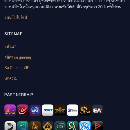
ทางบริษัทขอสงวนสิทธิ์ ผู้ที่จะเข้าใช้บริการนั้นจะต้องมีอายุครบ 20 ปี บริบูรณ์ขึ้นไป
ทางบริษัทไม่สนับสนุนรวมไปถึงการส่งเสริมให้เด็กที่มีอายุต่ำกว่า 20 ปี เข้าใช้งาน
แผนผังเว็บไซต์
SITEMAP
หน้าแรก
สมัคร sa gaming
Sa Gaming VIP
บทความ
PARTNERSHIP