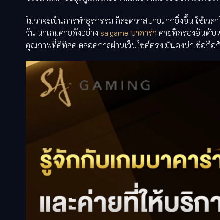
ไม่ว่าจะเป็นการทำธุรกรรม ก็สะดวกสบายมากยิ่งขึ้น ใช้เวล
วัน นำเกมค่ายดังอย่าง
sa game บาคาร่า
ค่ายที่ครองอันดับห
คุณภาพที่ดีที่สุด ตลอดกาลผ่านเว็บไซต์ตรง มั่นคงน่าเชื่อถื