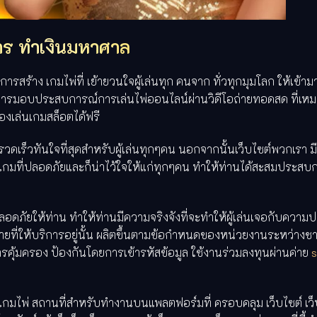
ิการ ทำเงินมหาศาล
ารสร้าง เกมไพ่ที่ เย้ายวนใจผู้เล่นทุก คนจาก ทั่วทุกมุมโลก ให้เข้าม
ีการมอบประสบการณ์การเล่นไพ่ออนไลน์ผ่านวิดีโอถ่ายทอดสด ที่เหมา
เล่นเกมสล็อตได้ฟรี
ก็รวดเร็วทันใจที่สุดสำหรับผู้เล่นทุกๆคน นอกจากนั้นเว็บไซต์พวกเรา 
กมที่ปลอดภัยและก็น่าไว้ใจให้แก่ทุกๆคน ทำให้ท่านได้สะสมประสบ
มปลอดภัยให้ท่าน ทำให้ท่านมีความจริงจังที่จะทำให้ผู้เล่นเจอกับความ
ยที่ให้บริการอยู่นั้น ผลิตขึ้นตามข้อกำหนดของหน่วยงานระหว่างชาติ
ารคุ้มครอง ป้องกันโดยการเข้ารหัสข้อมูล ใช้งานร่วมลงทุนผ่านค่าย
เกมไพ่ สถานที่สำหรับทำงานบนแพลตฟอร์มที่ ครอบคลุม เว็บไซต์ เว