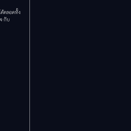
ด้ตลอดทั้ง
จ กับ