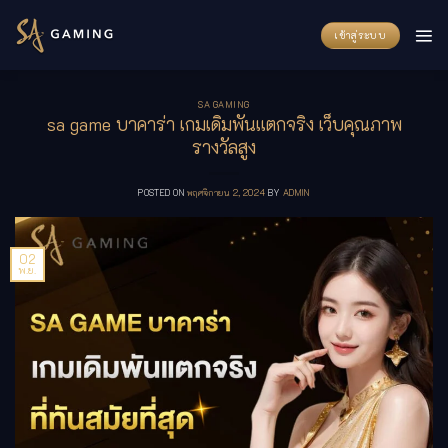
Skip
to
เข้าสู่ระบบ
content
SA GAMING
sa game บาคาร่า เกมเดิมพันแตกจริง เว็บคุณภาพ
รางวัลสูง
POSTED ON
พฤศจิกายน 2, 2024
BY
ADMIN
02
พ.ย.