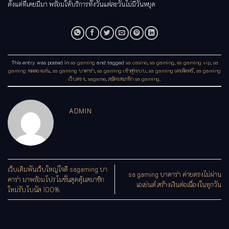
ตั้งแต่ที่เคยมีมา พร้อมให้บริการทั้งวันแต่ละวันไม่มีวันหยุด
This entry was posted in
sa gaming
and tagged
sa casino
,
sa gaming
,
sa gaming vip
,
sa
gaming ทดลองเล่น
,
sa gaming บาคาร่า
,
sa gaming เข้าสู่ระบบ
,
sa gaming เครดิตฟรี
,
sa gaming
เว็บตรง
,
sagame
,
สมัครสมาชิก sa gaming
.
ADMIN
เว็บเดิมพันเว็บใหญ่ใจดี sagaming บา
sa gaming บาคาร่า ค่ายตรงไม่ผ่าน
คาร่า มาพร้อมโปรโมชั่นสุดคุ้มสมาชิก
เอเย่นต์ สร้างเงินต่อเนื่องในทุกวัน
ใหม่รับโบนัส 100%