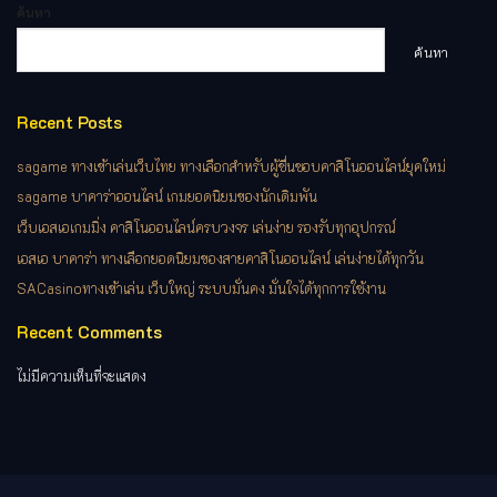
ค้นหา
ค้นหา
Recent Posts
sagame ทางเข้าเล่นเว็บไทย ทางเลือกสำหรับผู้ชื่นชอบคาสิโนออนไลน์ยุคใหม่
sagame บาคาร่าออนไลน์ เกมยอดนิยมของนักเดิมพัน
เว็บเอสเอเกมมิ่ง คาสิโนออนไลน์ครบวงจร เล่นง่าย รองรับทุกอุปกรณ์
เอสเอ บาคาร่า ทางเลือกยอดนิยมของสายคาสิโนออนไลน์ เล่นง่ายได้ทุกวัน
SACasinoทางเข้าเล่น เว็บใหญ่ ระบบมั่นคง มั่นใจได้ทุกการใช้งาน
Recent Comments
ไม่มีความเห็นที่จะแสดง