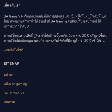
เกี่ยวกับเรา
SA Game VIP
เว็บเกมเดิมพัน ที่มีความนิยมสูง และ เป็นที่รู้จักในหมู่นักเดิมพันยุค
ใหม่ ทำเงินง่ายสร้างกำไรได้ รวดเร็วที่
SA Gaming
ลิขสิทธิแท้ประสบการณ์ ให้
บริการมากกว่าสิบปี
ทางบริษัทขอสงวนสิทธิ์ ผู้ที่จะเข้าใช้บริการนั้นจะต้องมีอายุครบ 20 ปี บริบูรณ์ขึ้นไป
ทางบริษัทไม่สนับสนุนรวมไปถึงการส่งเสริมให้เด็กที่มีอายุต่ำกว่า 20 ปี เข้าใช้งาน
แผนผังเว็บไซต์
SITEMAP
หน้าแรก
สมัคร sa gaming
Sa Gaming VIP
บทความ