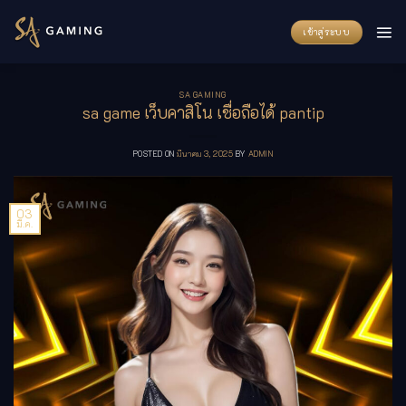
Skip
to
เข้าสู่ระบบ
content
SA GAMING
sa game เว็บคาสิโน เชื่อถือได้ pantip
POSTED ON
มีนาคม 3, 2025
BY
ADMIN
03
มี.ค.