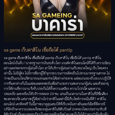
sa game เว็บคาสิโน เชื่อถือได้ pantip
sa game เว็บคาสิโน เชื่อถือได้ pantip
เว็บคาสิโน เชื่อถือได้ pantip คาสิโน
ออนไลน์ อันดับ 1 มาตรฐานการเงินระดับโลก เกมส์คาสิโนออนไลน์ที่ได้รับความนิยม
อย่างแพร่หลายจากผู้เล่นทั่วโลก เราให้บริการผู้เล่นผ่านเว็บขนาดใหญ่ เว็บโดยตรง
เท่านั้น ไม่มีผู้ส่ง ไม่มีการล็อกผู้ใช้ ทุกกระบวนการผลิตเป็นไปตามมาตรฐานสากล ไม่
ว่าจะเป็นเกมไหนก็สามารถแจกและจ่ายได้อย่างง่ายดาย แต่ละเกมรองรับระบบปฏิบัติ
การที่แตกต่างกันในแต่ละแพลตฟอร์มเพื่ออำนวยความสะดวกแก่ผู้เล่น และด้วยอายุ
การใช้งานที่ยาวนาน จึงรับประกันได้ทั้งความเสถียร ความโปร่งใส และความ
ปลอดภัย และพร้อมให้บริการตลอด 24 ชม. เล่นเป็นเวลานานในคาสิโนที่มีชื่อเสียง
ของลาสเวกัส แต่เราจะรู้ได้อย่างไรว่าคาสิโนเหล่านี้มีเว็บไซต์การพนันที่ดี? คาสิโน
ออนไลน์ เครดิตฟรี วันนี้เราจะมาดูคุณสมบัติที่เว็บพนันทางอินเทอร์เน็ตที่ดีควรมี
บริษัทรักษาความปลอดภัยของกลุ่มคาสิโนฟิลิปปินส์ ปกครองโดยประธานาธิบดี
ฟิลิปปินส์ เมื่อคุณจดทะเบียนในตลาดหลักทรัพย์ คุณจะมั่นใจได้ว่าคุณกำลังเดิมพัน