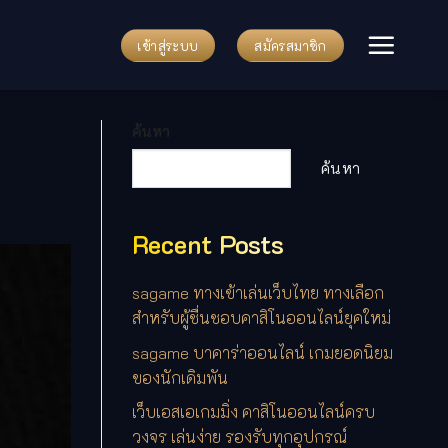
เข้าสู่ระบบ
สมัครสมาชิก
ค้นหา
ค้นหา
Recent Posts
sagame ทางเข้าเล่นเว็บไทย ทางเลือก
สำหรับผู้ชื่นชอบคาสิโนออนไลน์ยุคใหม่
sagame บาคาร่าออนไลน์ เกมยอดนิยม
ของนักเดิมพัน
เว็บเอสเอเกมมิ่ง คาสิโนออนไลน์ครบ
วงจร เล่นง่าย รองรับทุกอุปกรณ์