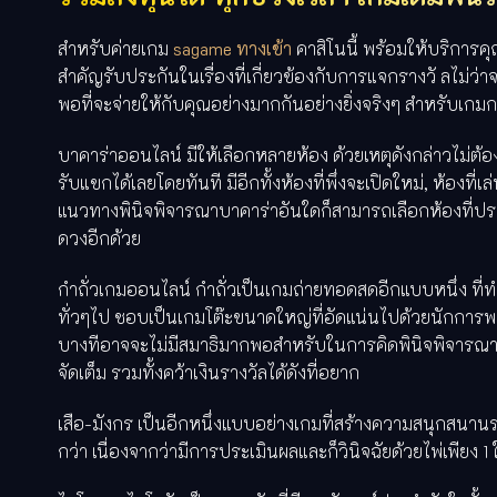
สำหรับค่ายเกม
sagame ทางเข้า
คาสิโนนี้ พร้อมให้บริการคุ
สำคัญรับประกันในเรื่องที่เกี่ยวข้องกับการแจกรางวั ลไม่ว่า
พอที่จะจ่ายให้กับคุณอย่างมากกันอย่างยิ่งจริงๆ สำหรับเกมก
บาคาร่าออนไลน์ มีให้เลือกหลายห้อง ด้วยเหตุดังกล่าวไม่ต้อ
รับแขกได้เลยโดยทันที มีอีกทั้งห้องที่พึ่งจะเปิดใหม่, ห้องที
แนวทางพินิจพิจารณาบาคาร่าอันใดก็สามารถเลือกห้องที่ปรา
ดวงอีกด้วย
กำถั่วเกมออนไลน์ กำถั่วเป็นเกมถ่ายทอดสดอีกแบบหนึ่ง ที่ทำ
ทั่วๆไป ชอบเป็นเกมโต๊ะขนาดใหญ่ที่อัดแน่นไปด้วยนักการพ
บางทีอาจจะไม่มีสมาธิมากพอสำหรับในการคิดพินิจพิจารณาเกม
จัดเต็ม รวมทั้งคว้าเงินรางวัลได้ดังที่อยาก
เสือ-มังกร เป็นอีกหนึ่งแบบอย่างเกมที่สร้างความสนุกสนานร่
กว่า เนื่องจากว่ามีการประเมินผลและก็วินิจฉัยด้วยไพ่เพียง 1 