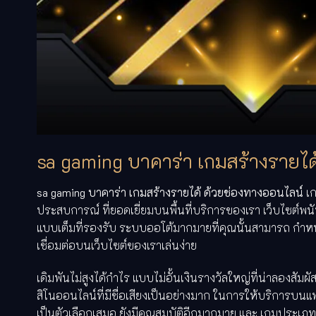
sa gaming บาคาร่า เกมสร้างรายได
sa gaming บาคาร่า เกมสร้างรายได้ ด้วยช่องทางออนไลน์
เก
ประสบการณ์ ที่ยอดเยี่ยมบนพื้นที่บริการของเรา เว็บไซต์พน
แบบเต็มที่รองรับ ระบบออโต้มากมายที่คุณนั้นสามารถ กำหน
เชื่อมต่อบนเว็บไซต์ของเราเล่นง่าย
เดิมพันไม่สูงได้กำไร แบบไม่อั้นเงินรางวัลใหญ่ที่น่าลองสัมผ
สิโนออนไลน์ที่มีชื่อเสียงเป็นอย่างมาก ในการให้บริการบนแพ
เป็นตัวเลือกเสมอ ยังมีคุณสมบัติอีกมากมาย และ เกมประเภท