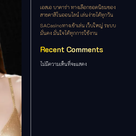
เอสเอ บาคาร่า ทางเลือกยอดนิยมของ
สายคาสิโนออนไลน์ เล่นง่ายได้ทุกวัน
SACasinoทางเข้าเล่น เว็บใหญ่ ระบบ
มั่นคง มั่นใจได้ทุกการใช้งาน
Recent Comments
ไม่มีความเห็นที่จะแสดง