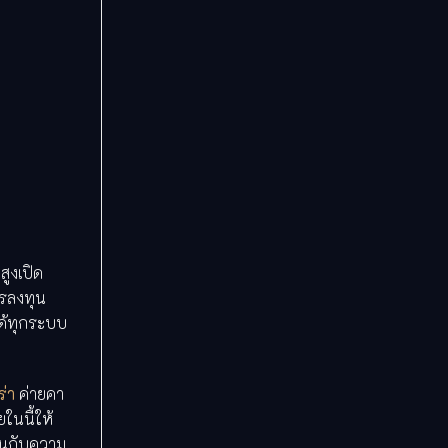
สูงเปิด
ารลงทุน
ด้ทุกระบบ
ร่า
ค่ายคา
ในนี้ให้
พันกับความ