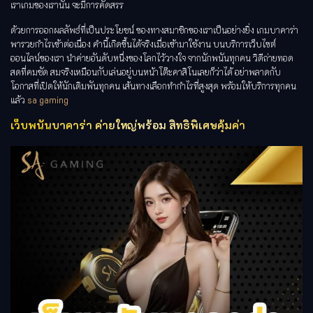
เราเกมของเรานั้น จะมีการคัดสรร
ด้วยการออกผลลัพธ์ที่เป็นประโยชน์ ของทางสมาชิกของเราเป็นอย่างยิ่ง เกมบาคาร่า
พารวยกำไรเข้าต่อเนื่อง คำนี้เกิดขึ้นได้จริงเมื่อเข้ามาใช้งาน บนบริการเว็บไซต์
ออนไลน์ของเรา นำค่ายอันดับหนึ่งของโลกไว้วางใจ จากนักพนันทุกคน วิดีถ่ายทอด
สดที่คมชัด สมจริงเหมือนกับเล่นอยู่บนหน้าโต๊ะคาสิโนเลยก็ว่าได้ อย่าพลาดกับ
โอกาสที่เปิดให้นักเดิมพันทุกคน เส้นทางเลือกทำกำไรที่สูงสุด พร้อมให้บริการทุกคน
แล้ว
sa gaming
เว็บพนันบาคาร่า ค่ายใหญ่พร้อม สิทธิพิเศษคุ้มค่า