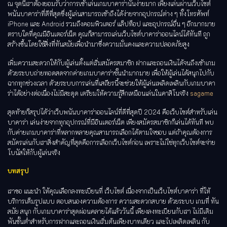
ณ จุดนี้เราต้องยอมรับว่าการเข้าเล่นเกมบาคาร่านั้นง่ายมาก เพียงเล่นผ่านเว็บไซต์
พนันบาคาร่าที่ดีที่สุดซึ่งผู้เล่นสามารถเข้าถึงได้ง่ายจากอุปกรณ์ต่าง ๆ ทั้งโทรศัพท์
iPhone และ Android รวมถึงคอมพิวเตอร์ แล็ปท็อป และอุปกรณ์อื่น ๆ อีกมากมาย
ตราบใดที่คุณมีอินเตอร์เน็ต คุณก็สามารถเล่นเว็บไซต์บาคาร่าออนไลน์ได้ทันที ถูก
สร้างขึ้นโดยใช้สิ่งที่ทันสมัยเพื่อนำมาซึ่งความมั่นคงและความปลอดภัยสูง
เพิ่มความสะดวกให้กับผู้เล่นตั้งแต่เริ่มสมัครสมาชิก ฝากและถอนเงินได้จนถึงเข้าเกม
ด้วยระบบถ่ายทอดสดจากค่ายเกมบาคาร่าชั้นนำมากมาย เพื่อให้ผู้เล่นได้สนุกไปกับ
ฉากทุกช่วงเวลา ด้วยระบบการเล่นที่เสถียรนี้จะช่วยให้ผู้เล่นเพลิดเพลินกับเกมบาคา
ร่าได้อย่างต่อเนื่องไม่มีสะดุด เตรียมให้ความรู้สึกเหมือนเล่นในคาสิโนจริง
sagame
สุดท้ายก็สรุปได้ว่าเว็บพนันบาคาร่าออนไลน์ที่ดีที่สุดปี 2024 คือเว็บไซต์สำหรับเล่น
บาคาร่า เล่นง่ายจากทุกอุปกรณ์ที่มีอินเตอร์เน็ต เพียงสมัครสมาชิกก็เล่นได้ทันที พบ
กับค่ายเกมบาคาร่าที่หลากหลายคุณสามารถเลือกได้ตามใจชอบ แต่ถ้าคุณต้องการ
สมัครเล่นกับเราสิ่งสำคัญที่สุดคือการเลือกเว็บไซต์ก่อน เพราะไม่ใช่ทุกเว็บไซต์จะจ่าย
โบนัสให้กับผู้เล่นจริง
บทสรุป
เราขอ แนะนำ ให้คุณเลือกลงทะเบียนที่ เว็บไซต์ เนื่องจากเป็นเว็บไซต์บาคาร่า ที่ให้
บริการเต็มรูปแบบ ตอบสนองความต้องการ ความสะดวกสบาย ด้วยระบบ เกมที่ ทัน
สมัย สนุก กับเกมบาคาร่าสุดผ่อนคลายได้แล้ววันนี้ เพียงลงทะเบียนกับเรา ไม่มีเดิม
พันขั้นต่ำสำหรับการฝากและถอนเงินเริ่มต้นเพียงบาทเดียว และไปเพลิดเพลิน กับ