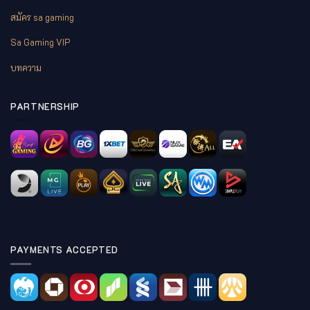
สมัคร sa gaming
Sa Gaming VIP
บทความ
PARTNERSHIP
PAYMENTS ACCEPTED