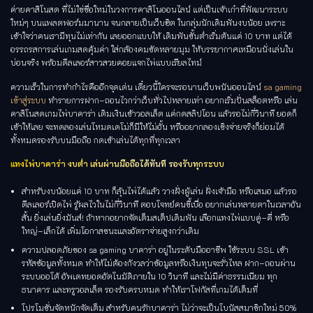
ค่ายคาสิโนสด ที่ไม่ใช่ชื่อใหม่ในวงการคาสิโนออนไลน์ แต่เป็นเจ้าเก๋าที่พัฒนาระบบ
ใหม่ๆ บนแพลตฟอร์มมานาน จนกลายเป็นเว็บฮิต ในกลุ่มนักเดิมพันงบน้อย เพราะ
เข้าใจว่าคนเรามีทุนไม่เท่ากัน เลยออกแบบให้ เดิมพันขั้นต่ำเริ่มต้นแค่ 10 บาท แต่ได้
อรรถรสการเล่นเกมสดคุ้มค่า ใส่กล้องคมชัดหลายมุม ให้บรรยากาศเหมือนนั่งเล่นใน
บ่อนจริง พร้อมดีลเลอร์สาวสวยคอยแจกไพ่แบบเรียลไทม์
ความเร็วในการทำกำไรคืออีกจุดเด่น เดี๋ยวนี้ใครจะรอนานเว็บพนันออนไลน์
sa gaming
เข้าสู่ระบบ
ทำรายการฝาก–ถอนไวกว่าเว็บทั่วไปหลายเท่า อยากเริ่มปั่นสล็อตหรือ เล่น
คาสิโนสดเกมไพ่บาคาร่า เติมเงินเข้าวอลเล็ต แค่กดสลิปโอน แล้วรอไม่กี่วินาที ยอดก็
เข้าให้เลย จะทดลองเล่นโหมดเดโม่ก็มีให้ไม่อั้น หรืออยากลองเชิงจ่ายจริงก็ย่อมได้
ทั้งหมดรองรับบนมือถือ กดเข้าเล่นได้ทุกที่ทุกเวลา
แทงไพ่บาคาร่า งบต่ำ เล่นผ่านมือถือได้ทันที รองรับทุกระบบ
สำหรับงบน้อยแค่ 10 บาท ก็ลุ้นไพ่ได้แล้ว วางฝั่งผู้เล่น ฝั่งเจ้ามือ หรือเสมอ แล้วรอ
ดีลเลอร์เปิดไพ่ รู้ผลไวในไม่กี่วินาที ตอบโจทย์คนขี้เบื่อ อยากเล่นหลายตาในเวลาอัน
สั้น ยิ่งเล่นยิ่งมันส์! ถ้าหากอยากจัดเต็มสเต็ปเดิมพัน เลือกแทงไพ่แบบคู่–คี่ หรือ
ใหญ่–เล็กได้ เพิ่มโอกาสชนะและอัตราจ่ายสูงกว่าเดิม
ความปลอดภัยของ sa gaming บาคาร่า อยู่ในระดับมืออาชีพ ใช้ระบบ SSL เข้า
รหัสข้อมูลทั้งหมด ทำให้ไม่ต้องกังวลว่าข้อมูลหรือเงินทุนจะรั่วไหล ฝาก–ถอนผ่าน
ระบบออโต้ อัพเดทยอดอัตโนมัติภายใน 10 วินาที และไม่มีค่าธรรมเนียม ทุก
ธนาคาร และทรูวอลเล็ต รองรับครบหมด ทำให้เราโฟกัสที่เกมได้เต็มที่
โปรโมชั่นจัดหนักจัดเต็ม สำหรับคนรักบาคาร่า ไม่ว่าจะเป็นโบนัสสมาชิกใหม่ 50%