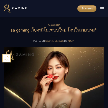
Skip
to
เข้าสู่ระบบ
content
SA GAMING
sa gaming เว็บคาสิโนระบบใหม่ โดนใจสายเบทต่ำ
POSTED ON
พฤษภาคม 26, 2025
BY
ADMIN
26
พ.ค.