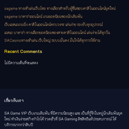
sagame ทางเข้าเล่นเว็บไทย ทางเลือกสำหรับผู้ชื่นชอบคาสิโนออนไลน์ยุคใหม่
sagame บาคาร่าออนไลน์ เกมยอดนิยมของนักเดิมพัน
เว็บเอสเอเกมมิ่ง คาสิโนออนไลน์ครบวงจร เล่นง่าย รองรับทุกอุปกรณ์
เอสเอ บาคาร่า ทางเลือกยอดนิยมของสายคาสิโนออนไลน์ เล่นง่ายได้ทุกวัน
SACasinoทางเข้าเล่น เว็บใหญ่ ระบบมั่นคง มั่นใจได้ทุกการใช้งาน
Recent Comments
ไม่มีความเห็นที่จะแสดง
เกี่ยวกับเรา
SA Game VIP
เว็บเกมเดิมพัน ที่มีความนิยมสูง และ เป็นที่รู้จักในหมู่นักเดิมพันยุค
ใหม่ ทำเงินง่ายสร้างกำไรได้ รวดเร็วที่
SA Gaming
ลิขสิทธิแท้ประสบการณ์ ให้
บริการมากกว่าสิบปี