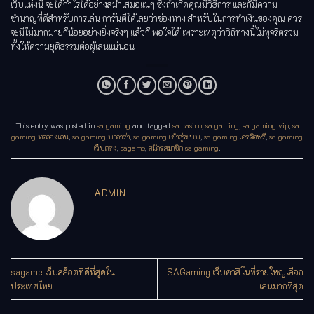
เว็บแห่งนี้ จะได้กำไรได้อย่างสม่ำเสมอแน่ๆ ซึ่งถ้าเกิดคุณมีวิธีการ และก็มีความ
ชำนาญที่ดีสำหรับการเล่น การันตีได้เลยว่าช่องทาง สำหรับในการทำเงินของคุณ ควร
จะมีไม่มากมายก็น้อยอย่างยิ่งจริงๆ แล้วก็ พอใจได้ เพราะเหตุว่าวิถีทางนี้ไม่ทุจริตรวม
ทั้งให้ความยุติธรรมต่อผู้เล่นแน่นอน
This entry was posted in
sa gaming
and tagged
sa casino
,
sa gaming
,
sa gaming vip
,
sa
gaming ทดลองเล่น
,
sa gaming บาคาร่า
,
sa gaming เข้าสู่ระบบ
,
sa gaming เครดิตฟรี
,
sa gaming
เว็บตรง
,
sagame
,
สมัครสมาชิก sa gaming
.
ADMIN
sagame เว็บสล็อตที่ดีที่สุดใน
SAGaming เว็บคาสิโนที่รายใหญ่เลือก
ประเทศไทย
เล่นมากที่สุด