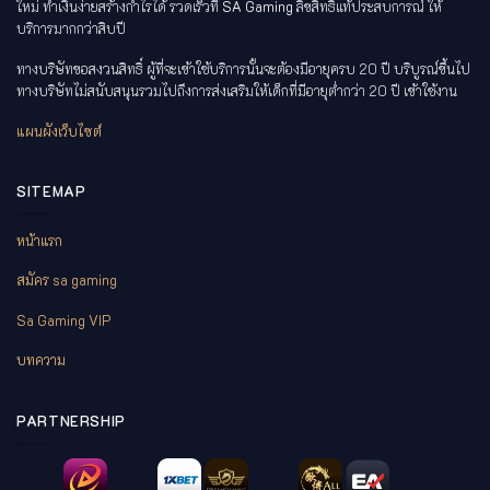
ใหม่ ทำเงินง่ายสร้างกำไรได้ รวดเร็วที่
SA Gaming
ลิขสิทธิแท้ประสบการณ์ ให้
บริการมากกว่าสิบปี
ทางบริษัทขอสงวนสิทธิ์ ผู้ที่จะเข้าใช้บริการนั้นจะต้องมีอายุครบ 20 ปี บริบูรณ์ขึ้นไป
ทางบริษัทไม่สนับสนุนรวมไปถึงการส่งเสริมให้เด็กที่มีอายุต่ำกว่า 20 ปี เข้าใช้งาน
แผนผังเว็บไซต์
SITEMAP
หน้าแรก
สมัคร sa gaming
Sa Gaming VIP
บทความ
PARTNERSHIP