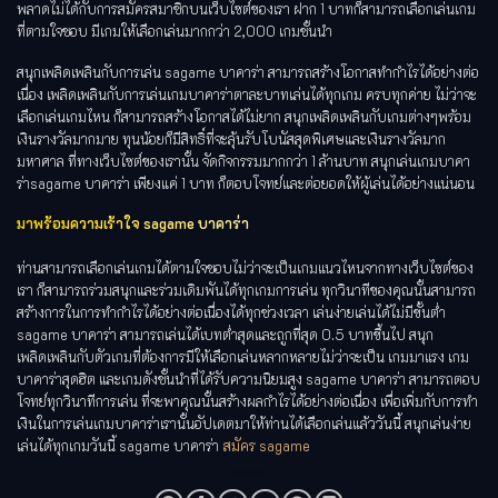
พลาดไม่ได้กับการสมัครสมาชิกบนเว็บไซต์ของเรา ฝาก 1 บาทก็สามารถเลือกเล่นเกม
ที่ตามใจชอบ มีเกมให้เลือกเล่นมากกว่า 2,000 เกมชั้นนำ
สนุกเพลิดเพลินกับการเล่น sagame บาคาร่า สามารถสร้างโอกาสทำกำไรได้อย่างต่อ
เนื่อง เพลิดเพลินกับการเล่นเกมบาคาร่าตาละบาทเล่นได้ทุกเกม ครบทุกค่าย ไม่ว่าจะ
เลือกเล่นเกมไหน ก็สามารถสร้างโอกาสได้ไม่ยาก สนุกเพลิดเพลินกับเกมต่างๆพร้อม
เงินรางวัลมากมาย ทุนน้อยก็มีสิทธิ์ที่จะลุ้นรับโบนัสสุดพิเศษและเงินรางวัลมาก
มหาศาล ที่ทางเว็บไซต์ของเรานั้น จัดกิจกรรมมากกว่า 1 ล้านบาท สนุกเล่นเกมบาคา
ร่าsagame บาคาร่า เพียงแค่ 1 บาท ก็ตอบโจทย์และต่อยอดให้ผู้เล่นได้อย่างแน่นอน
มาพร้อมความเร้าใจ sagame บาคาร่า
ท่านสามารถเลือกเล่นเกมได้ตามใจชอบไม่ว่าจะเป็นเกมแนวไหนจากทางเว็บไซต์ของ
เรา ก็สามารถร่วมสนุกและร่วมเดิมพันได้ทุกเกมการเล่น ทุกวินาทีของคุณนั้นสามารถ
สร้างการในการทำกำไรได้อย่างต่อเนื่องได้ทุกช่วงเวลา เล่นง่ายเล่นได้ไม่มีขั้นต่ำ
sagame บาคาร่า สามารถเล่นได้เบทต่ำสุดและถูกที่สุด 0.5 บาทขึ้นไป สนุก
เพลิดเพลินกับตัวเกมที่ต้องการมีให้เลือกเล่นหลากหลายไม่ว่าจะเป็น เกมมาแรง เกม
บาคาร่าสุดฮิต และเกมดังชั้นนำที่ได้รับความนิยมสูง sagame บาคาร่า สามารถตอบ
โจทย์ทุกวินาทีการเล่น ที่จะพาคุณนั้นสร้างผลกำไรได้อย่างต่อเนื่อง เพื่อเพิ่มกับการทำ
เงินในการเล่นเกมบาคาร่าเรานั้นอัปเดตมาให้ท่านได้เลือกเล่นแล้ววันนี้ สนุกเล่นง่าย
เล่นได้ทุกเกมวันนี้ sagame บาคาร่า
สมัคร sagame