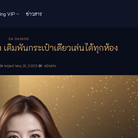
ing VIP
ข่าวสาร
SA GAMING
ดิมพันกระเป๋าเดียวเล่นได้ทุกห้อง
ON
พฤษภาคม 31, 2025
BY
ADMIN