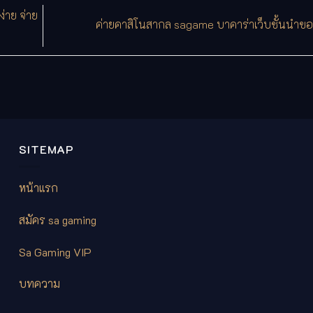
่าย จ่าย
ค่ายคาสิโนสากล sagame บาคาร่าเว็บชั้นนำ
SITEMAP
หน้าแรก
สมัคร sa gaming
Sa Gaming VIP
บทความ