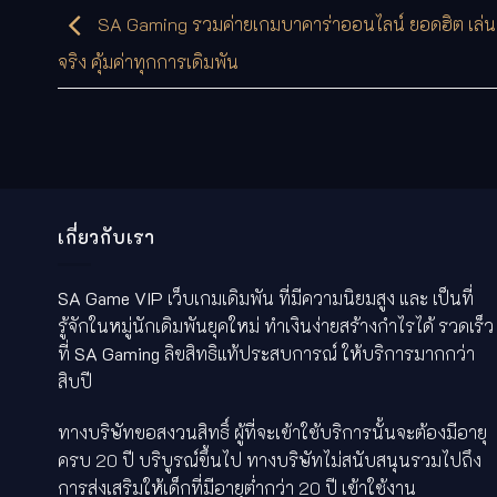
SA Gaming รวมค่ายเกมบาคาร่าออนไลน์ ยอดฮิต เล่นง
จริง คุ้มค่าทุกการเดิมพัน
เกี่ยวกับเรา
SA Game VIP
เว็บเกมเดิมพัน ที่มีความนิยมสูง และ เป็นที่
รู้จักในหมู่นักเดิมพันยุคใหม่ ทำเงินง่ายสร้างกำไรได้ รวดเร็ว
ที่
SA Gaming
ลิขสิทธิแท้ประสบการณ์ ให้บริการมากกว่า
สิบปี
ทางบริษัทขอสงวนสิทธิ์ ผู้ที่จะเข้าใช้บริการนั้นจะต้องมีอายุ
ครบ 20 ปี บริบูรณ์ขึ้นไป ทางบริษัทไม่สนับสนุนรวมไปถึง
การส่งเสริมให้เด็กที่มีอายุต่ำกว่า 20 ปี เข้าใช้งาน