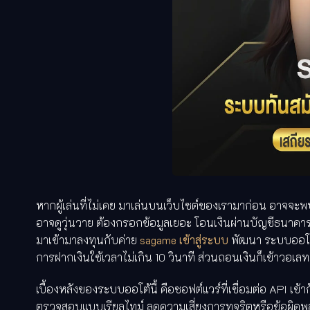
หากผู้เล่นที่ไม่เคย มาเล่นบนเว็บไซต์ของเรามาก่อน อาจจะ
อาจดูวุ่นวาย ต้องกรอกข้อมูลเยอะ โอนเงินผ่านบัญชีธนาคาร 
มาเข้ามาลงทุนกับค่าย
sagame เข้าสู่ระบบ
พัฒนา ระบบออโต้
การฝากเงินใช้เวลาไม่เกิน 10 วินาที ส่วนถอนเงินก็เข้าวอเล
เบื้องหลังของระบบออโต้นี้ คือซอฟต์แวร์ที่เชื่อมต่อ API
ตรวจสอบแบบเรียลไทม์ ลดความเสี่ยงการทุจริตหรือข้อผิดพ