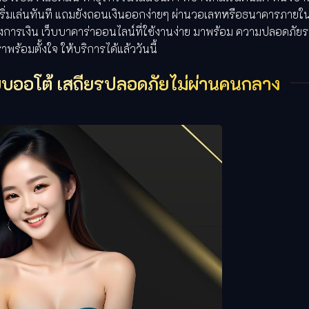
วเริ่มเล่นทันที แถมยังถอนเงินออกง่ายๆ ผ่านวอเลทหรือธนาคารภายในไม
องทางการเงิน เว็บบาคาร่าออนไลน์ที่ใช้งานง่าย มาพร้อม ความปลอดภั
เราพร้อมตั้งใจ ให้บริการได้แล้ววันนี้
ออโต้ เสถียรปลอดภัยไม่ผ่านคนกลาง