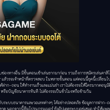
พบช่องทางอื่น มีขั้นตอนเข้าเล่นยากมาก่อน รวมถึงการสมัครเล่นคาส
แล้วรอเจ้าหน้าที่ตรวจสอบ ในหลายขั้นตอน แต่ตอนนี้ยุคนี้เปลี่ยนไ
ฝาก–ถอน ให้ทำงานเร็วและแม่นยำ เราไม่ต้องรอให้ใครมากดอนุมัต
ท หรือบัญชีธนาคารทันที ไม่ต้องรอเป็นชั่วโมงหรือข้ามวัน
 เข้ากับระบบธนาคารและวอเลทต่างๆ ได้อย่างปลอดภัย ข้อมูลการฝาก–
ลาด นอกจากนี้ทีมโปรแกรมเมอร์ ยังอัปเดตระบบอยู่เสมอ ทำให้แพ