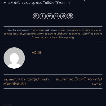
ว่ายิ่งเล่นยิ่งมั่งมียิ่งลงทุนสูง ยังคงมั่งมีได้ง่ายได้จริง 100%
This entry was posted in
sa gaming
and tagged
sa casino
,
sa gaming
,
sa gaming vip
,
sa
gaming ทดลองเล่น
,
sa gaming บาคาร่า
,
sa gaming เข้าสู่ระบบ
,
sa gaming เครดิตฟรี
,
sa gaming
เว็บตรง
,
sagame
,
สมัครสมาชิก sa gaming
.
ADMIN
sagame บาคาร่า เกมลงทุนเห็นผลเร็ว
เล่นบาคาร่าออนไลน์ฟรี ไม่ต้องฝาก SA
สมัครฟรีไม่เสียตังค์
Gaming
ค้นหา