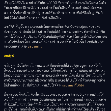
จริง สุขใจได้มั่นใจ หายห่วงได้แน่นอน 100% ที่ภายหลังจากเปิดมาเป็น ในขณะนี้แล้ว
ยังไม่เคยมีประวัติการฉ้อโกง เลยแม้กระทั้งครั้งเดียว ทั้งระบบข้างในเว็บไซต์ ของ
พวกเรานั้นยังคงมีการปรับปรุงระบบให้ รองรับหลาย ภาษาเพื่อให้อีกทั้ง ลูกค้าเก่า
ใหม่ ที่ได้เข้าสัมผัสถึงอรรถรส ได้อย่างเต็มเปี่ยม
และก็ที่สำคัญนั้น ความปลอดภัยในหลายคนยังคงที่จะเป็นห่วงอยู่ตลอดมา แต่ว่า
ต้องการบอกว่าเชื่อมั่น ได้ว่าแม้กระทั่งเล่นได้กำไรมากมายแค่ไหน ยังคงที่จะเบิกเงิน
ผลกำไรได้แบบเต็มปริมาณที่ได้ ยืนยันไม่มีทุจริตอีกด้วย ที่ในขณะนี้จำเป็นต้องมาเล่น
ผ่านเว็บไซต์ตรง ไม่ผ่านเอเย่นต์ ที่มีทางเข้าระบบ ที่ล้ำสมัยเป็นชั้น 1 เลยทีเดียวที่ส่ง
ตรงออกมจากเครือ
sa gaming
บทสรุป
จะมัวดู หาเว็บไซต์ตรงไม่ผ่านเอเย่นต์ ที่เพอร์เฟกต์ที่เยี่ยมที่สุด อยู่เพราะเหตุใดกัน
ปัจจุบันนี้ทดลองเข้ามาเล่น กับพวกเราได้โดยสวัสดิภาพ กับการสมัครแล้ว เลือกเล่น
ได้ครบถ้วนมาก มากมายเกมที่ มาแรงเยอะที่สุด เดี๋ยวนี้เลย ที่เข้ามาใช้งานไม่นาน ก็
ทำเป็นหลายประเภทแล้ว เนื่องจากว่าเป็น ระบบออโต้ เลยได้ทำให้ทุกๆสิ่งทุกๆอย่าง
ได้เร็วทันใจเพิ่มขึ้น ที่เข้ามาเล่นผ่านเว็บไซต์ตรง
sagame เว็บตรง
นี้จะครบจบ จัดเต็มไม่ต้องโยกเงิน แบบครบแบบอย่าง ที่จะจบปัญหา ถอนเงินมิได้
เลยในทันที หากเข้ามา ลงทะเบียนสมัครสมาชิก กับพวกเราตอนนี้ ฝากถอนไม่มีอย่าง
ต่ำ ไม่มีกลั้น ที่มีทุนน้อย ก็ทำจังหวะเล่นได้เงิน จริงครบทุกค่ายเกมคาสิโน ได้ตลอด
24 ชั่วโมง มาเปิดใจไปกับพวกเรา กันดีกว่าที่มีดีมากยิ่งกว่าที่คิดไว้อยู่แล้ว ที่รับรอง