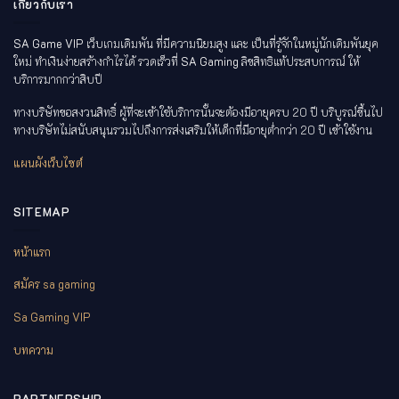
เกี่ยวกับเรา
SA Game VIP
เว็บเกมเดิมพัน ที่มีความนิยมสูง และ เป็นที่รู้จักในหมู่นักเดิมพันยุค
ใหม่ ทำเงินง่ายสร้างกำไรได้ รวดเร็วที่
SA Gaming
ลิขสิทธิแท้ประสบการณ์ ให้
บริการมากกว่าสิบปี
ทางบริษัทขอสงวนสิทธิ์ ผู้ที่จะเข้าใช้บริการนั้นจะต้องมีอายุครบ 20 ปี บริบูรณ์ขึ้นไป
ทางบริษัทไม่สนับสนุนรวมไปถึงการส่งเสริมให้เด็กที่มีอายุต่ำกว่า 20 ปี เข้าใช้งาน
แผนผังเว็บไซต์
SITEMAP
หน้าแรก
สมัคร sa gaming
Sa Gaming VIP
บทความ