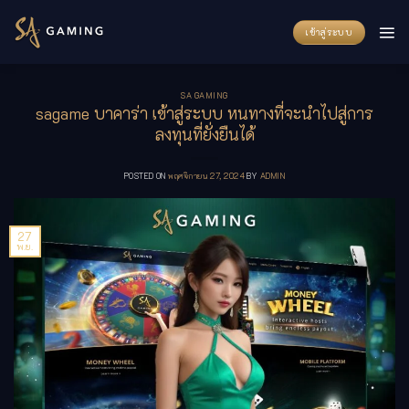
Skip
to
เข้าสู่ระบบ
content
SA GAMING
sagame บาคาร่า เข้าสู่ระบบ หนทางที่จะนำไปสู่การ
ลงทุนที่ยั่งยืนได้
POSTED ON
พฤศจิกายน 27, 2024
BY
ADMIN
27
พ.ย.