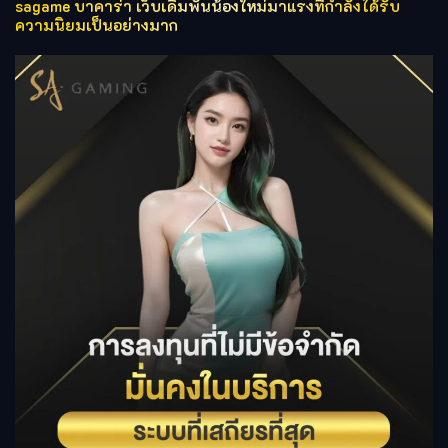
sagame บาคาร่า เว็บเดิมพันน้องใหม่มาแรงที่กำลังได้รับ
ความนิยมเป็นอย่างมาก