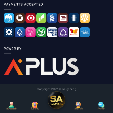
PAYMENTS ACCEPTED
POWER BY
Copyright 2026 ©
sa-gaming
สมัครสมาชิก
โปรโมชั่น
หมุนกงล้อ
ติดต่อเรา