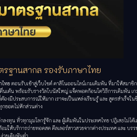
มาตรฐานสากล รองรับภาษาไทย
ษาไทย
ตอนรับเข้าสู่เว็บไซต์ คาสิโนออนไลน์เกมเดิมพัน ที่มาให้สมาชิ
่นเต้น พร้อมรับรางวัลโบนัสใหญ่ แจ็คพอตก้อนโตวิธีการเดิมพัน เกมท
ที่ต้องมีประสบการณ์ให้มาก เราจะเป็นแหล่งเรียนรู้ และ สูตรสำเร็จใน
ทุกยอดไม่หักส่วนต่าง
กลงทุน ทั่วทุกมุมโลกรู้จัก และ ผู้เดิมพันในประเทศไทย ปฎิเสธไม่ได้เ
พร้อมให้บริการถ่ายทอดสด ดีลเลอร์สาวสวยจากต่างประเทศ และ บรรย
นง่ายเดิมพันต่ำ