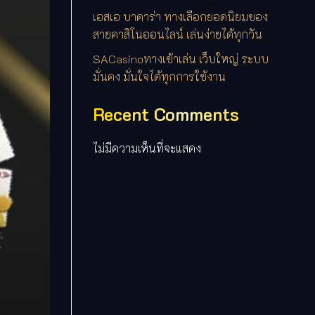
เอสเอ บาคาร่า ทางเลือกยอดนิยมของ
สายคาสิโนออนไลน์ เล่นง่ายได้ทุกวัน
SACasinoทางเข้าเล่น เว็บใหญ่ ระบบ
มั่นคง มั่นใจได้ทุกการใช้งาน
Recent Comments
ไม่มีความเห็นที่จะแสดง