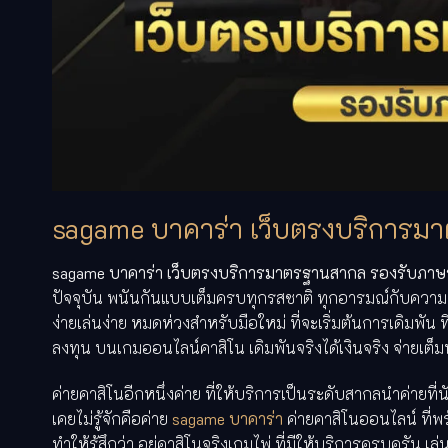
sagame บาคาร่า เว็บตรงบริการ
sagame บาคาร่า เว็บตรงบริการมาตรฐานสากล รองรับภา
ปัจจุบัน พนันกันแบบเต็มครบทุกรสชาติ ทุกอารมณ์กับความตื
ง่ายเล่นง่าย หมดห่วงสำหรับมือใหม่ ที่จะเริ่มต้นการเดิมพัน 
ลงทุน บนเกมออนไลน์คาสิโน เดิมพันจริงได้เงินจริง จ่ายเต็ม
ค่ายคาสิโนอีกหนึ่งค่าย ที่ให้บริการเป็นระดับสากลนำค่ายที่นั
เคยไม่รู้จักคือค่าย
sagame บาคาร่า
ค่ายคาสิโนออนไลน์ ที่
ทำให้รู้สึกว่า อยู่คาสิโนจริงเกมไพ่ ที่มีให้บริการครบครัน เล่