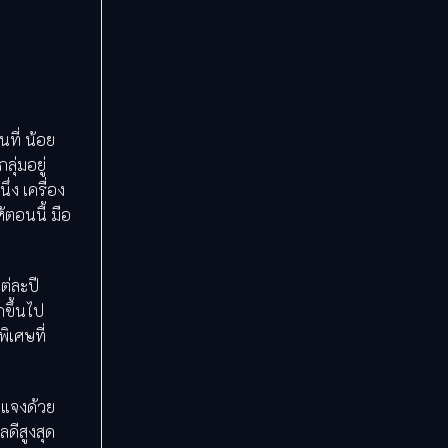
ที่ น้อย
ุ่มอยู่
่ง เครื่อง
้ตอนนี้ มือ
ต่ละปี
กขึ้นไป
ิเศษที่
ดแจงด้วย
ดีสูงสุด