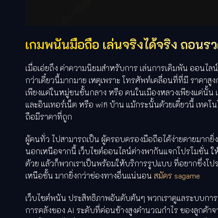
เกมพนันมือถือ เล่นจริงได้จริง ถอนรวดเ
เมื่อเอ่ยถึง ค่าความนิยมสำหรับการ เล่นการเดิมพัน ออนไลน
กว่าเดี๋ยวนี้มากมาย เหตุเพราะ โทรศัพท์เคลื่อนที่ที่มี ราคาสู
เพียงแค่ในหมู่ชนชั้นกลาง หรือ คนในเมืองหลวงเพียงแค่นั้น 
และอินเทอร์เน็ต หรือ wifi บ้าน แม้กระนั้นด้วยเดี๋ยวนี้ เท
ถือมีราคาที่ถูก
ผู้คนทั่ว ไปสามารถเป็น ผู้ครอบครองมือถือได้ง่ายดายมากยิ่งข
นอกเหนือจากนี้ เว็บไซต์ออนไลน์ต่างพากันแจกโปรโมชั่น ให้เ
ด้วย แล้วก็พวกเราเป็นพร้อมให้บริการรูปแบบ ที่อยากซึ่งโป
เหนือชั้น มากยิ่งกว่าช่องทางอื่นแน่นอน
สมัคร sagame
เว็บไซต์พนัน ประสิทธิภาพอันดับต้นๆ พวกเราดูแลระบบการ
การคลังของ AI ระดับที่ค่อนข้างสูงคำนวณกำไร ของลูกค้าจาก