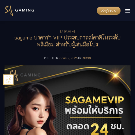
Skip
to
เข้าสู่ระบบ
content
SA GAMING
sagame บาคาร่า VIP ประสบการณ์คาสิโนระดับ
พรีเมียม สำหรับผู้เล่นมือโปร
POSTED ON
มีนาคม 2, 2026
BY
ADMIN
02
มี.ค.