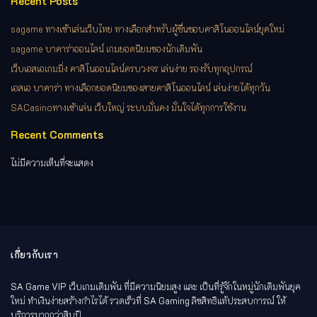
Recent Posts
sagame ทางเข้าเล่นเว็บไทย ทางเลือกสำหรับผู้ชื่นชอบคาสิโนออนไลน์ยุคใหม่
sagame บาคาร่าออนไลน์ เกมยอดนิยมของนักเดิมพัน
เว็บเอสเอเกมมิ่ง คาสิโนออนไลน์ครบวงจร เล่นง่าย รองรับทุกอุปกรณ์
เอสเอ บาคาร่า ทางเลือกยอดนิยมของสายคาสิโนออนไลน์ เล่นง่ายได้ทุกวัน
SACasinoทางเข้าเล่น เว็บใหญ่ ระบบมั่นคง มั่นใจได้ทุกการใช้งาน
Recent Comments
ไม่มีความเห็นที่จะแสดง
เกี่ยวกับเรา
SA Game VIP
เว็บเกมเดิมพัน ที่มีความนิยมสูง และ เป็นที่รู้จักในหมู่นักเดิมพันยุค
ใหม่ ทำเงินง่ายสร้างกำไรได้ รวดเร็วที่
SA Gaming
ลิขสิทธิแท้ประสบการณ์ ให้
บริการมากกว่าสิบปี