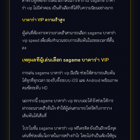
สำหรับผู้ที่ต้องการเพิ่มโอกาสในการทำกำไร sagame บาคา
ร่า vip ไม่มีค่าคอม เป็นตัวเลือกที่ได้รับความนิยมอย่างมาก
บาคาร่า VIP ความเร็วสูง
ผู้เล่นที่ต้องการความรวดเร็วสามารถเลือก sagame บาคาร่า
vip speed เพื่อเพิ่มจำนวนรอบการเดิมพันในระยะเวลาที่สั้น
ลง
เหตุผลที่ผู้เล่นเลือก sagame บาคาร่า VIP
การเล่น sagame บาคาร่า vip มือถือ ช่วยให้สามารถเดิมพัน
ได้ทุกที่ทุกเวลา รองรับทั้งระบบ iOS และ Android พร้อมภาพ
คมชัดระดับ HD
นอกจากนี้ sagame บาคาร่า vip ระบบออโต้ ยังช่วยให้การ
ฝากถอนรวดเร็วทันใจ ทำให้ผู้เล่นสามารถโฟกัสกับการวาง
เดิมพันได้เต็มที่
โปรโมชั่น sagame บาคาร่า vip ฟรีเครดิต ยังเป็นอีกหนึ่งจุด
เด่นที่ช่วยเพิ่มโอกาสในการสร้างกำไร โดยไม่จำเป็นต้องใช้ทุน