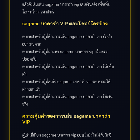
แล้วจึงเริ่มเล่น sagame บาคาร่า vip เล่นเงินจริง เพื่อเพิ่ม
โอกาสในการทำกำไร
sagame บาคาร่า VIP ตอบโจทย์ใครบ้าง
เหมาะสำหรับผู้ที่ต้องการเล่น sagame บาคาร่า vip มือถือ
อย่างสะดวก
เหมาะสำหรับผู้ที่มองหา sagame บาคาร่า vip เว็บตรง
ปลอดภัย
เหมาะสำหรับผู้ที่ต้องการเล่น sagame บาคาร่า vip ไม่มีขั้น
ต่ำ
เหมาะสำหรับผู้ที่สนใจ sagame บาคาร่า vip ระบบออโต้
ฝากถอนเร็ว
เหมาะสำหรับผู้ที่ต้องการเล่น sagame บาคาร่า vip ได้เงิน
จริง
ความคุ้มค่าของการเล่น sagame บาคาร่า
VIP
ผู้เล่นที่เลือก sagame บาคาร่า vip ออนไลน์ มักได้รับสิทธิ