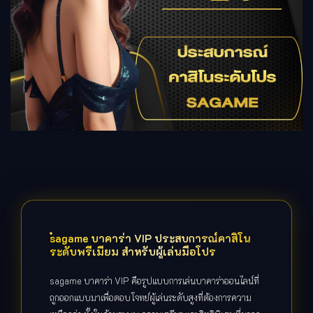
sagame บาคาร่า VIP ประสบการณ์คาสิโน
ระดับพรีเมียม สำหรับผู้เล่นมือโปร
sagame บาคาร่า VIP คือรูปแบบการเล่นบาคาร่าออนไลน์ที่
ถูกออกแบบมาเพื่อตอบโจทย์ผู้เล่นระดับสูงที่ต้องการความ