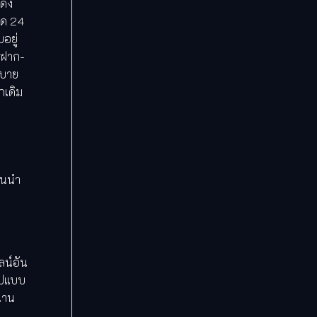
ดัง
อด 24
อยู่
รฝาก-
สบาย
กเดิม
้นนำ
ลน์อัน
รูปแบบ
นาน