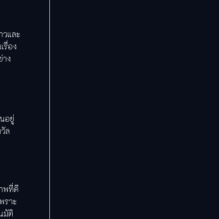
ราวและ
รื่อง
ย่าง
นอยู่
วัล
พที่ดี
เพราะ
มัติ