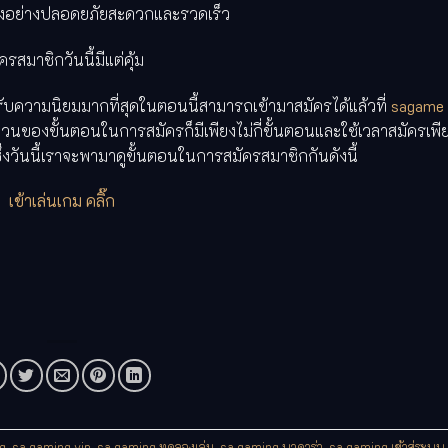
มงอย่างปลอดยภัยสะดวกและรวดเร็ว
ครสมาชิกวันนี้มีแต่คุ้ม
ับความนิยมมากที่สุดในตอนนี้สามารถเข้ามาสมัครได้แล้วที่
sagame 
นของขั้นตอนในการสมัครก็มีเพียงไม่กี่ขั้นตอนและใช้เวลาสมัครเพียง
ึ่งวันนี้เราจะพามาดูขั้นตอนในการสมัครสมาชิกกันดังนี้
เข้าเล่นเกม คลิ๊ก
g
,
sa gaming vip
,
sa gaming ทดลองเล่น
,
sa gaming บาคาร่า
,
sa gaming เข้าสู่ระบบ