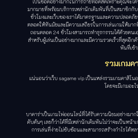
เป็นข้อดีอย่างมากในการถ่ายทอดสดเพราะคุณจะได้รั
มากมายที่พร้อมบริการเหล่านักเดิมพันที่เป็นสมาชิ
ชั่วโมงและเว็บของเราได้มาตรฐานและความปลอดภัยระด
ตลอดให้ทันมัยและมีความเสถียรในการเล่นเกมให้มากที่
ถอนตลอด 24 ชั่วโมงสามารถทำธุรกรรมได้ด้วยตนเองโ
สำหรับผู้เล่นเป็นอย่างมากและมีความรวดเร็วที่สุดอีก
พันที่เข
รวมเกมคา
แน่นอนว่าเว็บ sagame vip เป็นแหล่งรวมเกมคาสิโน
โดยจะมีเกมอะไร
บาคาร่าเป็นเกมไพ่ออนไลน์ที่ได้รับความนิยมอย่างมากใ
ดับต้นๆ เลยก็ว่าได้ที่มีเหล่านักเดิมพันไม่ว่าจะเป็นหน
การเล่นที่ง่ายไม่ซับซ้อนและสามารถสร้างกำไรได้หลา