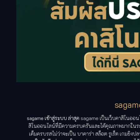
sagame 
sagame เข้าสู่ระบบ ล่าสุด
sagame เป็นเว็บคาสิโนออนไลน
สิโนออนไลน์ที่มีความครบครันและได้คุณภาพมากในระดั
เต็มครบรสไม่ว่าจะเป็น บาคาร่า สล็อต รูเร็ต เกมยิง