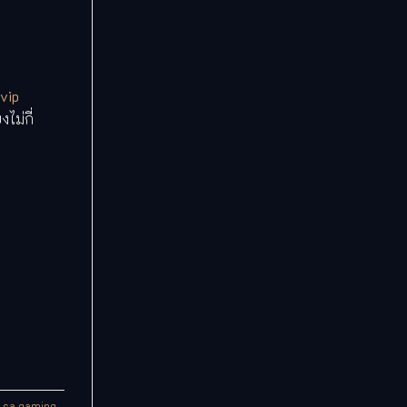
vip
ไม่กี่
,
sa gaming