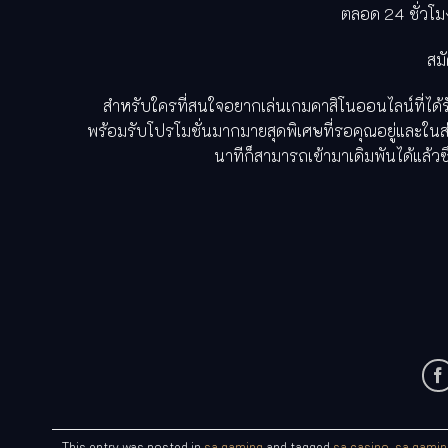
ตลอด 24 ชั่วโ
สมั
สำหรับใครที่สนใจอยากเล่นเกมคาสิโนออนไลน์ที่ได้ร
พร้อมรับโปรโมชั่นมากมายสุดพิเศษที่รอคุณอยู่และในส่ว
นาทีก็สามารถเข้ามาเดิมพันได้แล้วซ
This entry was posted in
sa gaming
and tagged
sa casino
,
sa gamin