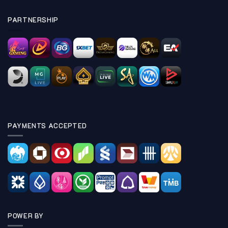
PARTNERSHIP
PAYMENTS ACCEPTED
POWER BY