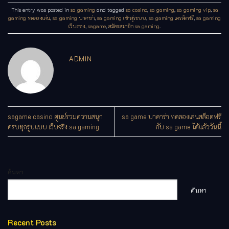
This entry was posted in
sa gaming
and tagged
sa casino
,
sa gaming
,
sa gaming vip
,
sa
gaming ทดลองเล่น
,
sa gaming บาคาร่า
,
sa gaming เข้าสู่ระบบ
,
sa gaming เครดิตฟรี
,
sa gaming
เว็บตรง
,
sagame
,
สมัครสมาชิก sa gaming
.
ADMIN
sagame casino ศูนย์รวมความสนุก
sa game บาคาร่า ทดลองเล่นสล็อตฟรี
ครบทุกรูปแบบ เว็บจริง sa gaming
กับ sa game ได้แล้ววันนี้
ค้นหา
ค้นหา
Recent Posts