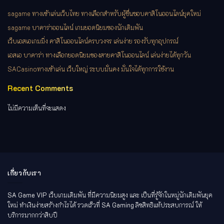
sagame ทางเข้าเล่นเว็บไทย ทางเลือกสำหรับผู้ชื่นชอบคาสิโนออนไลน์ยุคใหม่
sagame บาคาร่าออนไลน์ เกมยอดนิยมของนักเดิมพัน
เว็บเอสเอเกมมิ่ง คาสิโนออนไลน์ครบวงจร เล่นง่าย รองรับทุกอุปกรณ์
เอสเอ บาคาร่า ทางเลือกยอดนิยมของสายคาสิโนออนไลน์ เล่นง่ายได้ทุกวัน
SACasinoทางเข้าเล่น เว็บใหญ่ ระบบมั่นคง มั่นใจได้ทุกการใช้งาน
Recent Comments
ไม่มีความเห็นที่จะแสดง
เกี่ยวกับเรา
SA Game VIP
เว็บเกมเดิมพัน ที่มีความนิยมสูง และ เป็นที่รู้จักในหมู่นักเดิมพันยุค
ใหม่ ทำเงินง่ายสร้างกำไรได้ รวดเร็วที่
SA Gaming
ลิขสิทธิแท้ประสบการณ์ ให้
บริการมากกว่าสิบปี