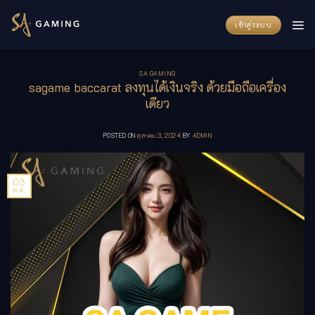
Skip
to
เข้าสู่ระบบ
content
SA GAMING
sagame baccarat ลงทุนได้เงินจริง ด้วยมือถือเครื่อง
เดียว
POSTED ON
ตุลาคม 3, 2024
BY
ADMIN
03
ต.ค.