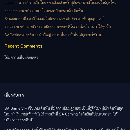
sagame ทางเข้าเล่นเว็บไทย ทางเลือกสำหรับผู้ชื่นชอบคาสิโนออนไลน์ยุคใหม่
sagame บาคาร่าออนไลน์ เกมยอดนิยมของนักเดิมพัน
เว็บเอสเอเกมมิ่ง คาสิโนออนไลน์ครบวงจร เล่นง่าย รองรับทุกอุปกรณ์
เอสเอ บาคาร่า ทางเลือกยอดนิยมของสายคาสิโนออนไลน์ เล่นง่ายได้ทุกวัน
SACasinoทางเข้าเล่น เว็บใหญ่ ระบบมั่นคง มั่นใจได้ทุกการใช้งาน
Recent Comments
ไม่มีความเห็นที่จะแสดง
เกี่ยวกับเรา
SA Game VIP
เว็บเกมเดิมพัน ที่มีความนิยมสูง และ เป็นที่รู้จักในหมู่นักเดิมพันยุค
ใหม่ ทำเงินง่ายสร้างกำไรได้ รวดเร็วที่
SA Gaming
ลิขสิทธิแท้ประสบการณ์ ให้
บริการมากกว่าสิบปี