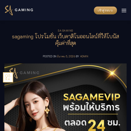
Skip
to
เข้าสู่ระบบ
content
SA GAMING
sagaming โปรโมชั่น เว็บคาสิโนออนไลน์ที่ให้โบนัส
คุ้มค่าที่สุด
POSTED ON
มีนาคม 5, 2026
BY
ADMIN
05
มี.ค.