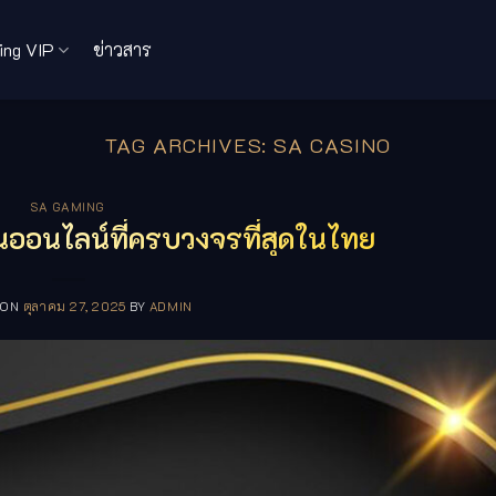
ing VIP
ข่าวสาร
TAG ARCHIVES:
SA CASINO
SA GAMING
นออนไลน์ที่ครบวงจรที่สุดในไทย
 ON
ตุลาคม 27, 2025
BY
ADMIN