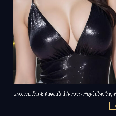
SAGAME เว็บเดิมพันออนไลน์ที่ครบวงจรที่สุดในไทย ในยุคที
C