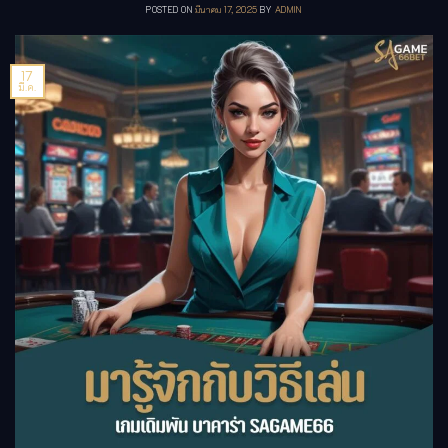
POSTED ON
มีนาคม 17, 2025
BY
ADMIN
17
มี.ค.