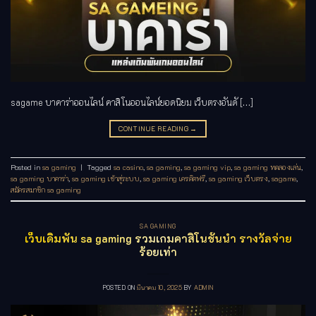
sagame บาคาร่าออนไลน์ คาสิโนออนไลน์ยอดนิยม เว็บตรงอันดั […]
CONTINUE READING
→
Posted in
sa gaming
|
Tagged
sa casino
,
sa gaming
,
sa gaming vip
,
sa gaming ทดลองเล่น
,
sa gaming บาคาร่า
,
sa gaming เข้าสู่ระบบ
,
sa gaming เครดิตฟรี
,
sa gaming เว็บตรง
,
sagame
,
สมัครสมาชิก sa gaming
SA GAMING
เว็บเดิมพัน sa gaming รวมเกมคาสิโนชั้นนำ รางวัลจ่าย
ร้อยเท่า
POSTED ON
มีนาคม 10, 2025
BY
ADMIN