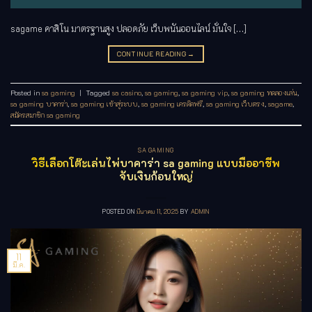
sagame คาสิโน มาตรฐานสูง ปลอดภัย เว็บพนันออนไลน์ มั่นใจ […]
CONTINUE READING
→
Posted in
sa gaming
|
Tagged
sa casino
,
sa gaming
,
sa gaming vip
,
sa gaming ทดลองเล่น
,
sa gaming บาคาร่า
,
sa gaming เข้าสู่ระบบ
,
sa gaming เครดิตฟรี
,
sa gaming เว็บตรง
,
sagame
,
สมัครสมาชิก sa gaming
SA GAMING
วิธีเลือกโต๊ะเล่นไพ่บาคาร่า sa gaming แบบมืออาชีพ
จับเงินก้อนใหญ่
POSTED ON
มีนาคม 11, 2025
BY
ADMIN
11
มี.ค.