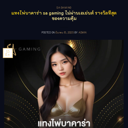
SA GAMING
แทงไพ่บาคาร่า sa gaming ไม่ผ่านเอเย่นต์ รางวัลที่สุด
ของความคุ้ม
POSTED ON
มีนาคม 15, 2025
BY
ADMIN
15
มี.ค.