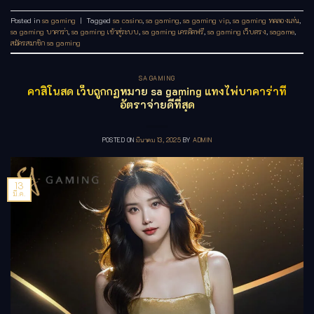
Posted in
sa gaming
|
Tagged
sa casino
,
sa gaming
,
sa gaming vip
,
sa gaming ทดลองเล่น
,
sa gaming บาคาร่า
,
sa gaming เข้าสู่ระบบ
,
sa gaming เครดิตฟรี
,
sa gaming เว็บตรง
,
sagame
,
สมัครสมาชิก sa gaming
SA GAMING
คาสิโนสด เว็บถูกกฏหมาย sa gaming แทงไพ่บาคาร่าที่
อัตราจ่ายดีที่สุด
POSTED ON
มีนาคม 13, 2025
BY
ADMIN
13
มี.ค.