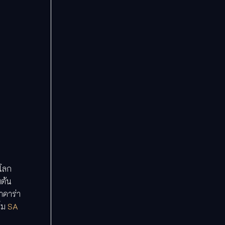
วโลก
มต้น
าคาร่า
ร์ม
SA