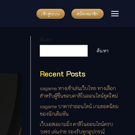
เข้าสู่ระบบ
สมัครสมาชิก
ค้นหา
ค้นหา
Recent Posts
sagame ทางเข้าเล่นเว็บไทย ทางเลือก
สำหรับผู้ชื่นชอบคาสิโนออนไลน์ยุคใหม่
sagame บาคาร่าออนไลน์ เกมยอดนิยม
ของนักเดิมพัน
เว็บเอสเอเกมมิ่ง คาสิโนออนไลน์ครบ
วงจร เล่นง่าย รองรับทุกอุปกรณ์