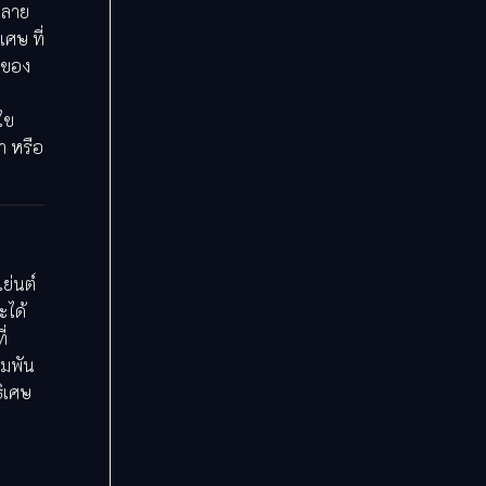
หลาย
ศษ ที่
นของ
ไข
า หรือ
ย่นต์
ะได้
่
ดิมพัน
ธิเศษ