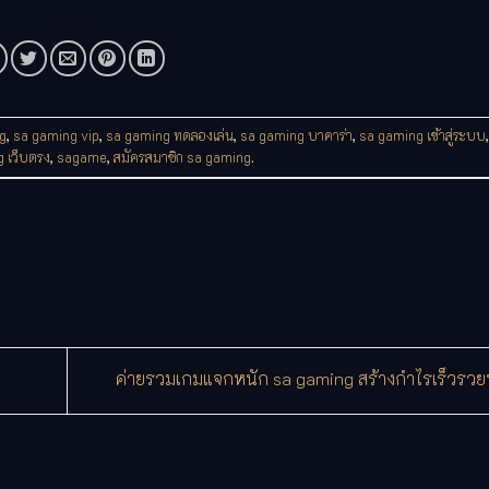
g
,
sa gaming vip
,
sa gaming ทดลองเล่น
,
sa gaming บาคาร่า
,
sa gaming เข้าสู่ระบบ
 เว็บตรง
,
sagame
,
สมัครสมาชิก sa gaming
.
ค่ายรวมเกมแจกหนัก sa gaming สร้างกำไรเร็วรว