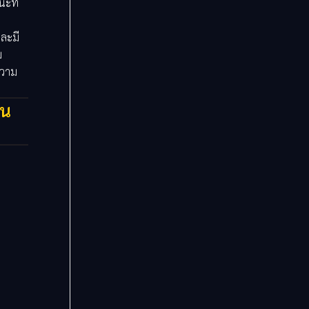
ะที่
ละมี
ม
ความ
อน