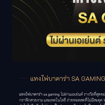
แทงไพ่บาคาร่า SA GAMING ไม
แทงไพ่บาคาร่า sa gaming
ไม่ผ่านเอเย่นต์ รางวัลที่สุด
กราฟิกสวยงาม และเทคโนโลยี ถ่ายทอดสดที่ไม่มีสะดุด ระ