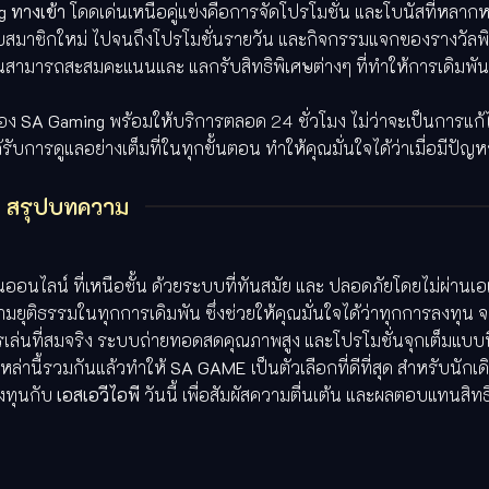
 ทางเข้า
โดดเด่นเหนือคู่แข่งคือการจัดโปรโมชั่น และโบนัสที่หลาก
ำหรับสมาชิกใหม่ ไปจนถึงโปรโมชั่นรายวัน และกิจกรรมแจกของรางวัลพิเ
้เล่นสามารถสะสมคะแนนและ แลกรับสิทธิพิเศษต่างๆ ที่ทำให้การเดิมพั
ของ
SA Gaming
พร้อมให้บริการตลอด 24 ชั่วโมง ไม่ว่าจะเป็นการแก้
ารดูแลอย่างเต็มที่ในทุกขั้นตอน ทำให้คุณมั่นใจได้ว่าเมื่อมีปัญห
สรุปบทความ
อนไลน์ ที่เหนือชั้น ด้วยระบบที่ทันสมัย และ ปลอดภัยโดยไม่ผ่านเอเ
มยุติธรรมในทุกการเดิมพัน ซึ่งช่วยให้คุณมั่นใจได้ว่าทุกการลงทุน จ
รเล่นที่สมจริง ระบบถ่ายทอดสดคุณภาพสูง และโปรโมชั่นจุกเต็มแบบที
ล่านี้รวมกันแล้วทำให้
SA GAME
เป็นตัวเลือกที่ดีที่สุด สำหรับนักเ
ลงทุนกับ
เอสเอวีไอพี
วันนี้ เพื่อสัมผัสความตื่นเต้น และผลตอบแทนสิท