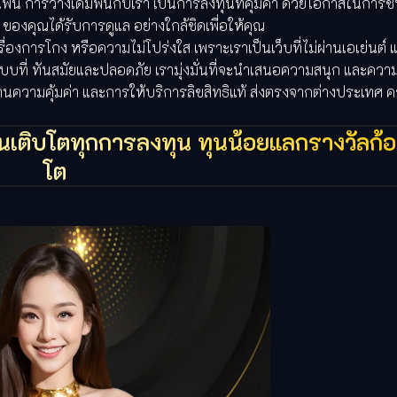
โฟน การวางเดิมพันกับเรา เป็นการลงทุนที่คุ้มค่า ด้วยโอกาสในการชน
 ของคุณได้รับการดูแล อย่างใกล้ชิดเพื่อให้คุณ
องการโกง หรือความไม่โปร่งใส เพราะเราเป็นเว็บที่ไม่ผ่านเอเย่นต์ แ
ยระบบที่ ทันสมัยและปลอดภัย เรามุ่งมั่นที่จะนำเสนอความสนุก และควา
นด้านความคุ้มค่า และการให้บริการลิขสิทธิแท้ ส่งตรงจากต่างประเทศ 
ก
นเติบโตทุกการลงทุน ทุนน้อยแลกรางวัลก้
โต