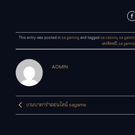
This entry was posted in
sa gaming
and tagged
sa casino
,
sa gamin
เครดิตฟรี
,
sa gaming
ADMIN
เกมบาคาร่าออนไลน์ sagame