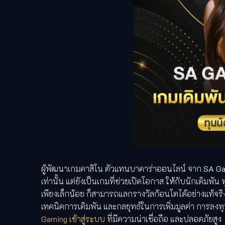
ผู้พัฒนาเกมคาสิโน ตัวแทนบาคาร่าออนไลน์ จาก
SA Ga
เท่านั้น แต่ยังเป็นเกมที่ช่วยเปิดโอกาส ให้กับนักเดิมพัน
เพียงเล็กน้อย ก็สามารถแลกรางวัลก้อนโตได้อย่างแท้จร
เทคนิคการเดิมพัน และกลยุทธ์ในการเพิ่มมูลค่า การลงท
Gaming เข้าสู่ระบบ
ที่มีความน่าเชื่อถือ และปลอดภัยสูง