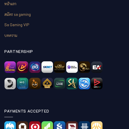
หน้าแรก
สมัคร sa gaming
Sa Gaming VIP
บทความ
PARTNERSHIP
PAYMENTS ACCEPTED