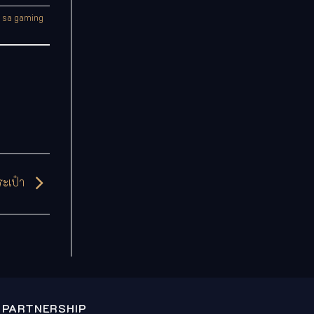
,
sa gaming
ระเป๋า
PARTNERSHIP