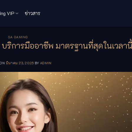
ing VIP
ข่าวสาร
SA GAMING
 บริการมืออาชีพ มาตรฐานที่สุดในเวลานี
 ON
มีนาคม 23, 2025
BY
ADMIN