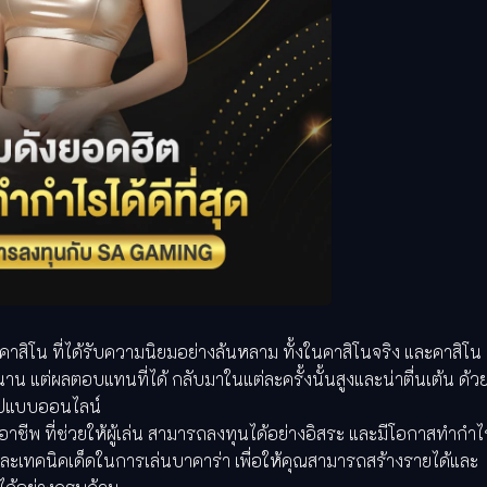
กมคาสิโน ที่ได้รับความนิยมอย่างล้นหลาม ทั้งในคาสิโนจริง และคาสิโน
าน แต่ผลตอบแทนที่ได้ กลับมาในแต่ละครั้งนั้นสูงและน่าตื่นเต้น ด้วยเ
ูปแบบออนไลน์
ีพ ที่ช่วยให้ผู้เล่น สามารถลงทุนได้อย่างอิสระ และมีโอกาสทำกำไ
 และเทคนิคเด็ดในการเล่นบาคาร่า เพื่อให้คุณสามารถสร้างรายได้และ