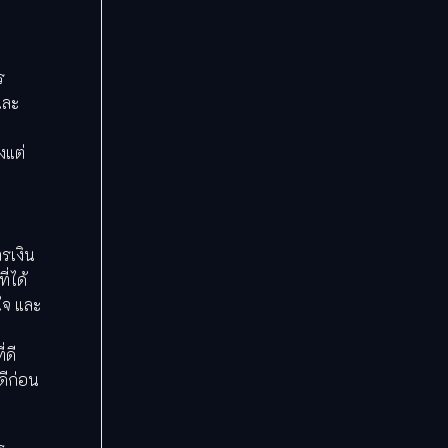
ร
และ
งแต่
รเงิน
่ได้
ใจ และ
่ดี
ดีก่อน