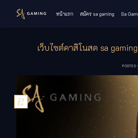
Skip
to
หน้าแรก
สมัคร sa gaming
Sa Gam
content
เว็บไซต์คาสิโนสด sa gaming
POSTED
23
มี.ค.