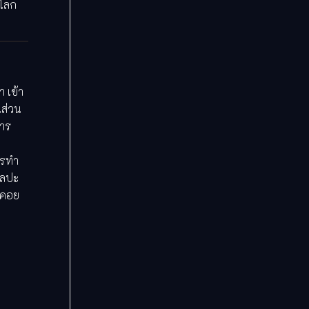
นโลก
 เข้า
นส่วน
การ
ารทำ
ิลปะ
่คอย