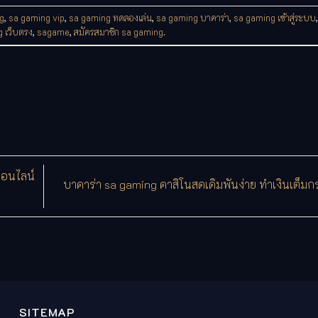
g
,
sa gaming vip
,
sa gaming ทดลองเล่น
,
sa gaming บาคาร่า
,
sa gaming เข้าสู่ระบบ
 เว็บตรง
,
sagame
,
สมัครสมาชิก sa gaming
.
ออนไลน์
บาคาร่า sa gaming คาสิโนสดเดิมพันง่าย ทำเงินเต็มก
SITEMAP