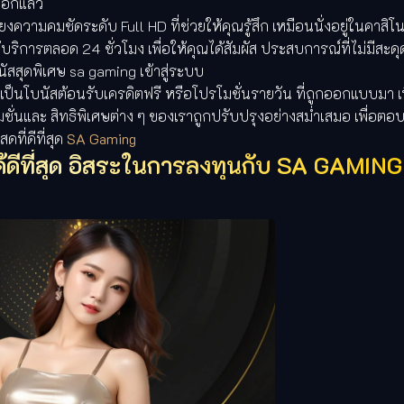
่อีกแล้ว
ความคมชัดระดับ Full HD ที่ช่วยให้คุณรู้สึก เหมือนนั่งอยู่ในคาสิโน
บริการตลอด 24 ชั่วโมง เพื่อให้คุณได้สัมผัส ประสบการณ์ที่ไม่มีสะด
สสุดพิเศษ sa gaming เข้าสู่ระบบ
ะเป็นโบนัสต้อนรับเครดิตฟรี หรือโปรโมชั่นรายวัน ที่ถูกออกแบบมา เพ
ั่นและ สิทธิพิเศษต่าง ๆ ของเราถูกปรับปรุงอย่างสม่ำเสมอ เพื่อต
ที่ดีที่สุด
SA Gaming
้ดีที่สุด อิสระในการลงทุนกับ SA GAMING