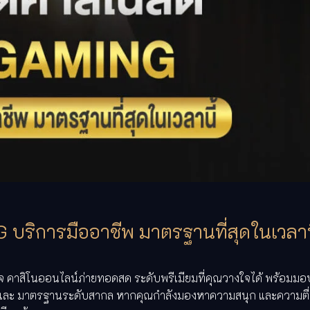
บริการมืออาชีพ มาตรฐานที่สุดในเวลาน
จ คาสิโนออนไลน์ภ่ายทอดสด ระดับพรีเมียมที่คุณวางใจได้ พร้อมมอ
ัย และ มาตรฐานระดับสากล หากคุณกำลังมองหาความสนุก และความตื่