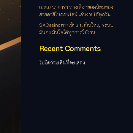
เอสเอ บาคาร่า ทางเลือกยอดนิยมของ
สายคาสิโนออนไลน์ เล่นง่ายได้ทุกวัน
SACasinoทางเข้าเล่น เว็บใหญ่ ระบบ
มั่นคง มั่นใจได้ทุกการใช้งาน
Recent Comments
ไม่มีความเห็นที่จะแสดง