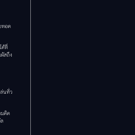
่ายทอด
้ที่
ผัสถึง
ล่นทั่ว
ามคิด
ัล