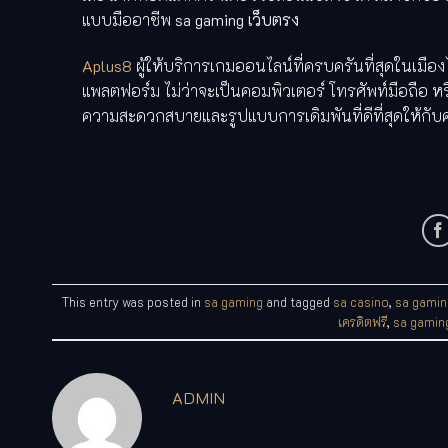
แบบมืออาชีพ
sa gaming เว็บตรง
Aplus8
ผู้ให้บริการเกมออนไลน์ที่ครบครันที่สุดในเมื
แพลตฟอร์ม ไม่ว่าจะเป็นคอมพิวเตอร์ โทรศัพท์มือถือ หร
ความสะดวกสบายและรูปแบบการเดิมพันที่ดีที่สุดให้กับ
This entry was posted in
sa gaming
and tagged
sa casino
,
sa gamin
เครดิตฟรี
,
sa gaming
ADMIN