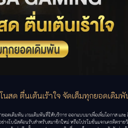
สด ตื่นเต้นเร้าใจ จัดเต็มทุกยอดเดิมพั
ุกยอดเดิมพัน เกมเดิมพันที่ให้บริการ ออกแบบมาเพื่อเพิ่มโอกาส และ สิ่
น อย่างโบนัสต้อนรับสำหรับสมาชิกใหม่ หรือโปรโมชั่นแจกเครดิตรายวัน