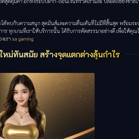
อตสุดคุ้มค่า อีกทั้งระบบฝาก-ถอนเงินที่รวดเร็วและ ปลอดภัยยังช่วยใ
ะได้พบกับความสนุก สุดมันส์และความตื่นเต้นที่ไม่มีที่สิ้นสุด พร้อมร
การ ทุกเกมที่เราให้บริการนั้น ได้รับการคัดสรรมาอย่างดี เพื่อให้คุณไ
ของเรา
sa gaming
ใหม่ทันสมัย สร้างจุดแตกต่างลุ้นกำไร