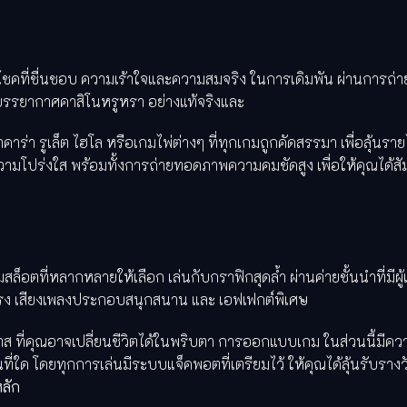
ี่ยงโชคที่ชื่นชอบ ความเร้าใจและความสมจริง ในการเดิมพัน ผ่านการถ
บบรรยากาศคาสิโนหรูหรา อย่างแท้จริงและ
่า รูเล็ต ไฮโล หรือเกมไพ่ต่างๆ ที่ทุกเกมถูกคัดสรรมา เพื่อลุ้นรายได
ามโปร่งใส พร้อมทั้งการถ่ายทอดภาพความคมชัดสูง เพื่อให้คุณได้สัม
สล็อตที่หลากหลายให้เลือก เล่นกับกราฟิกสุดล้ำ ผ่านค่ายชั้นนำที่มีผู้เ
ยตรง เสียงเพลงประกอบสนุกสนาน และ เอฟเฟกต์พิเศษ
กาส ที่คุณอาจเปลี่ยนชีวิตได้ในพริบตา การออกแบบเกม ในส่วนนี้มีคว
ี่ใด โดยทุกการเล่นมีระบบแจ็คพอตที่เตรียมไว้ ให้คุณได้ลุ้นรับรางว
หลัก