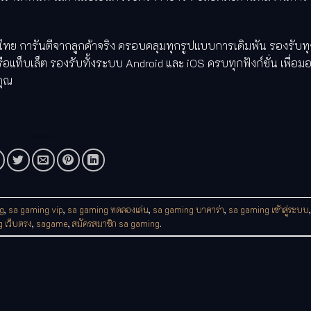
องไทย การันตีจากลูกค้าจริง ครอบคลุมทุกรูปแบบการเดิมพัน รองรับท
ือแท็บเล็ต รองรับทั้งระบบ Android และ iOS ครบทุกฟังก์ชั่น เพื่อม
คุณ
g
,
sa gaming vip
,
sa gaming ทดลองเล่น
,
sa gaming บาคาร่า
,
sa gaming เข้าสู่ระบบ
 เว็บตรง
,
sagame
,
สมัครสมาชิก sa gaming
.