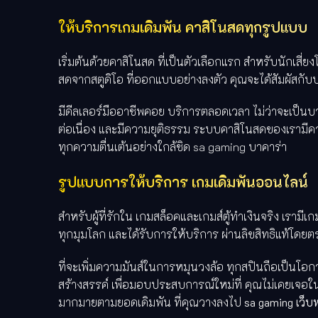
ให้บริการเกมเดิมพัน คาสิโนสดทุกรูปแบบ
เริ่มต้นด้วยคาสิโนสด ที่เป็นตัวเลือกแรก สำหรับนักเส
สดจากสตูดิโอ ที่ออกแบบอย่างลงตัว คุณจะได้สัมผัสกั
มีดีลเลอร์มืออาชีพคอย บริการตลอดเวลา ไม่ว่าจะเป็นบาคาร
ต่อเนื่อง และมีความยุติธรรม ระบบคาสิโนสดของเรามีคว
ทุกความตื่นเต้นอย่างใกล้ชิด sa gaming บาคาร่า
รูปแบบการให้บริการ เกมเดิมพันออนไลน์
สำหรับผู้ที่รักใน เกมสล็อคและเกมส์ตู้ทำเงินจริง เรามีเกม
ทุกมุมโลก และได้รับการให้บริการ ผ่านลิขสิทธิแท้โด
ที่จะเพิ่มความมันส์ในการหมุนวงล้อ ทุกสปินถือเป็นโอ
สร้างสรรค์ เพื่อมอบประสบการณ์ใหม่ที่ คุณไม่เคยเจอในท
มากมายตามยอดเดิมพัน ที่คุณวางลงไป
sa gaming เว็บ