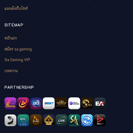
แผนผังเว็บไซต์
SITEMAP
หน้าแรก
สมัคร sa gaming
Sa Gaming VIP
บทความ
PARTNERSHIP