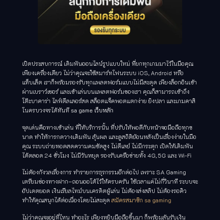
เปิดประสบการณ์ เดิมพันออนไลน์รูปแบบใหม่ ที่ยกทุกเกมมาไว้ในมือคุณ
เพียงเครื่องเดียว ไม่ว่าคุณจะใช้สมาร์ทโฟนระบบ iOS, Android หรือ
แท็บเล็ต เราก็พร้อมรองรับทุกแพลตฟอร์มแบบไม่มีสะดุด เพียงล็อกอินเข้า
ผ่านเบราว์เซอร์ และเข้าเล่นบนแพลตฟอร์มของเรา คุณก็สามารถเข้าถึง
โต๊ะบาคาร่า ไลฟ์ดีลเลอร์สด สล็อตแจ็คพอตแตกง่าย ยิงปลา และเกมคาสิ
โนครบวงจรได้ทันที
sa game เว็บหลัก
จุดเด่นคือทางเข้าเล่น ที่ให้บริการนั้น ที่ปรับให้พอดีกับหน้าจอมือถือทุกข
นาด ทำให้การกดวางเดิมพัน ลุ้นผล และดูสถิติย้อนหลังเป็นเรื่องง่ายในมือ
คุณ ระบบถ่ายทอดสดความคมชัดสูง ไม่ดีเลย์ ไม่มีกระตุก เปิดให้เดิมพัน
ได้ตลอด 24 ชั่วโมง ไม่มีวันหยุด รองรับเครือข่ายทั้ง 4G, 5G และ Wi-Fi
ไม่ต้องกังวลเรื่องการ ทำรายการธุรกรรมอีกต่อไป เพราะ SA Gaming
เตรียมช่องทางฝาก–ถอนออโต้ไว้ให้ครบครัน ใช้เวลาแค่ไม่กี่วินาที ระบบจะ
อัปเดตยอด เงินเรียลไทม์บนเครดิตผู้เล่น ไม่ต้องส่งสลิป ไม่ต้องรอคิว
ทำให้คุณสนุกได้ต่อเนื่องโดยไม่สะดุด
สมัครสมาชิก sa gaming
ไม่ว่าคุณจะอยู่ที่ไหน ทำอะไร เพียงหยิบมือถือขึ้นมา ก็พร้อมลุ้นรับเงิน