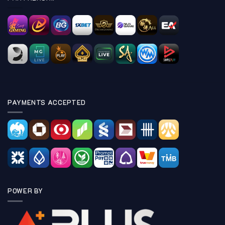
PAYMENTS ACCEPTED
POWER BY