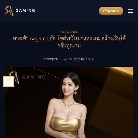
Skip
to
เข้าสู่ระบบ
content
SA GAMING
ทางเข้า sagame เว็บไซต์พนันมาแรง เกมสร้างเงินได้
จริงทุกเกม
POSTED ON
มกราคม 28, 2025
BY
ADMIN
28
ม.ค.