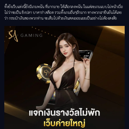
ทั้งยังเว็บแห่งนี้ยังมีเกมพนัน ที่มากมาย ให้เลือกลงพนัน ในแต่ละเกมแบบไม่หน้าเบื่อ
ไม่ว่าจะเป็น ยิงปลา บาคาร่า สล็อต รวมทั้งเกมอื่นๆอีกมาก ทางพวกเรายืนยันได้เลย
ว่า กระเป๋าเงินของพวกท่าน จะเต็มไปด้วยเงินสดเยอะแยะเป็นอย่างไม่ต้องสงสัย