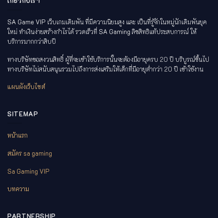
เกี่ยวกับเรา
SA Game VIP
เว็บเกมเดิมพัน ที่มีความนิยมสูง และ เป็นที่รู้จักในหมู่นักเดิมพันยุค
ใหม่ ทำเงินง่ายสร้างกำไรได้ รวดเร็วที่
SA Gaming
ลิขสิทธิแท้ประสบการณ์ ให้
บริการมากกว่าสิบปี
ทางบริษัทขอสงวนสิทธิ์ ผู้ที่จะเข้าใช้บริการนั้นจะต้องมีอายุครบ 20 ปี บริบูรณ์ขึ้นไป
ทางบริษัทไม่สนับสนุนรวมไปถึงการส่งเสริมให้เด็กที่มีอายุต่ำกว่า 20 ปี เข้าใช้งาน
แผนผังเว็บไซต์
SITEMAP
หน้าแรก
สมัคร sa gaming
Sa Gaming VIP
บทความ
PARTNERSHIP